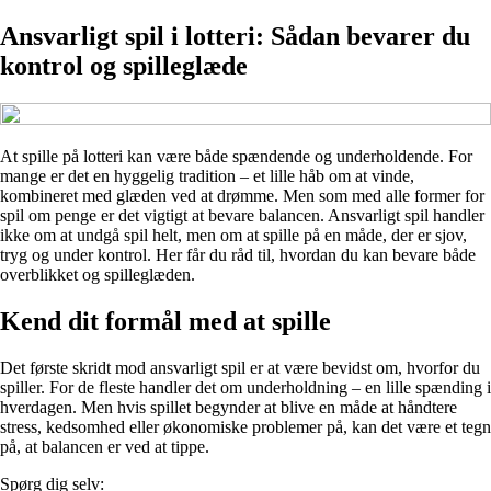
Ansvarligt spil i lotteri: Sådan bevarer du
kontrol og spilleglæde
At spille på lotteri kan være både spændende og underholdende. For
mange er det en hyggelig tradition – et lille håb om at vinde,
kombineret med glæden ved at drømme. Men som med alle former for
spil om penge er det vigtigt at bevare balancen. Ansvarligt spil handler
ikke om at undgå spil helt, men om at spille på en måde, der er sjov,
tryg og under kontrol. Her får du råd til, hvordan du kan bevare både
overblikket og spilleglæden.
Kend dit formål med at spille
Det første skridt mod ansvarligt spil er at være bevidst om, hvorfor du
spiller. For de fleste handler det om underholdning – en lille spænding i
hverdagen. Men hvis spillet begynder at blive en måde at håndtere
stress, kedsomhed eller økonomiske problemer på, kan det være et tegn
på, at balancen er ved at tippe.
Spørg dig selv: