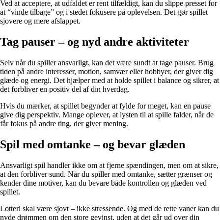
Ved at acceptere, at udfaldet er rent tilfældigt, kan du slippe presset for
at “vinde tilbage” og i stedet fokusere på oplevelsen. Det gør spillet
sjovere og mere afslappet.
Tag pauser – og nyd andre aktiviteter
Selv når du spiller ansvarligt, kan det være sundt at tage pauser. Brug
tiden på andre interesser, motion, samvær eller hobbyer, der giver dig
glæde og energi. Det hjælper med at holde spillet i balance og sikrer, at
det forbliver en positiv del af din hverdag.
Hvis du mærker, at spillet begynder at fylde for meget, kan en pause
give dig perspektiv. Mange oplever, at lysten til at spille falder, når de
får fokus på andre ting, der giver mening.
Spil med omtanke – og bevar glæden
Ansvarligt spil handler ikke om at fjerne spændingen, men om at sikre,
at den forbliver sund. Når du spiller med omtanke, sætter grænser og
kender dine motiver, kan du bevare både kontrollen og glæden ved
spillet.
Lotteri skal være sjovt – ikke stressende. Og med de rette vaner kan du
nyde drømmen om den store gevinst, uden at det går ud over din