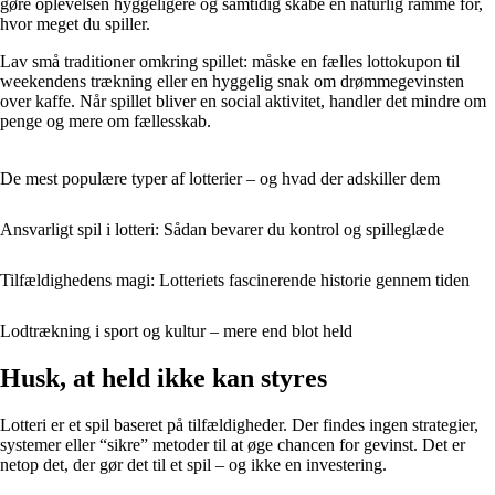
gøre oplevelsen hyggeligere og samtidig skabe en naturlig ramme for,
hvor meget du spiller.
Lav små traditioner omkring spillet: måske en fælles lottokupon til
weekendens trækning eller en hyggelig snak om drømmegevinsten
over kaffe. Når spillet bliver en social aktivitet, handler det mindre om
penge og mere om fællesskab.
De mest populære typer af lotterier – og hvad der adskiller dem
Ansvarligt spil i lotteri: Sådan bevarer du kontrol og spilleglæde
Tilfældighedens magi: Lotteriets fascinerende historie gennem tiden
Lodtrækning i sport og kultur – mere end blot held
Husk, at held ikke kan styres
Lotteri er et spil baseret på tilfældigheder. Der findes ingen strategier,
systemer eller “sikre” metoder til at øge chancen for gevinst. Det er
netop det, der gør det til et spil – og ikke en investering.