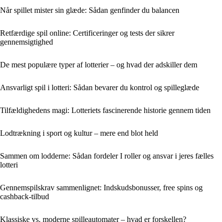
Når spillet mister sin glæde: Sådan genfinder du balancen
Retfærdige spil online: Certificeringer og tests der sikrer
gennemsigtighed
De mest populære typer af lotterier – og hvad der adskiller dem
Ansvarligt spil i lotteri: Sådan bevarer du kontrol og spilleglæde
Tilfældighedens magi: Lotteriets fascinerende historie gennem tiden
Lodtrækning i sport og kultur – mere end blot held
Sammen om lodderne: Sådan fordeler I roller og ansvar i jeres fælles
lotteri
Gennemspilskrav sammenlignet: Indskudsbonusser, free spins og
cashback-tilbud
Klassiske vs. moderne spilleautomater – hvad er forskellen?