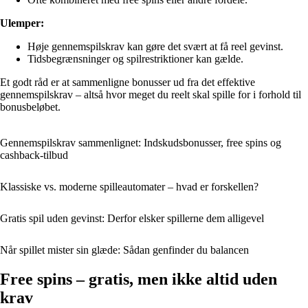
Ulemper:
Høje gennemspilskrav kan gøre det svært at få reel gevinst.
Tidsbegrænsninger og spilrestriktioner kan gælde.
Et godt råd er at sammenligne bonusser ud fra det effektive
gennemspilskrav – altså hvor meget du reelt skal spille for i forhold til
bonusbeløbet.
Gennemspilskrav sammenlignet: Indskudsbonusser, free spins og
cashback-tilbud
Klassiske vs. moderne spilleautomater – hvad er forskellen?
Gratis spil uden gevinst: Derfor elsker spillerne dem alligevel
Når spillet mister sin glæde: Sådan genfinder du balancen
Free spins – gratis, men ikke altid uden
krav