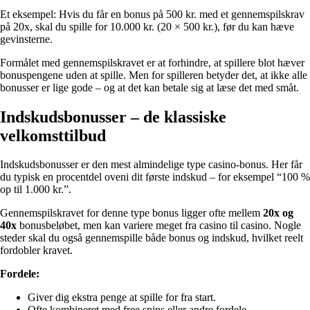
Et eksempel: Hvis du får en bonus på 500 kr. med et gennemspilskrav
på 20x, skal du spille for 10.000 kr. (20 × 500 kr.), før du kan hæve
gevinsterne.
Formålet med gennemspilskravet er at forhindre, at spillere blot hæver
bonuspengene uden at spille. Men for spilleren betyder det, at ikke alle
bonusser er lige gode – og at det kan betale sig at læse det med småt.
Indskudsbonusser – de klassiske
velkomsttilbud
Indskudsbonusser er den mest almindelige type casino-bonus. Her får
du typisk en procentdel oveni dit første indskud – for eksempel “100 %
op til 1.000 kr.”.
Gennemspilskravet for denne type bonus ligger ofte mellem
20x og
40x
bonusbeløbet, men kan variere meget fra casino til casino. Nogle
steder skal du også gennemspille både bonus og indskud, hvilket reelt
fordobler kravet.
Fordele:
Giver dig ekstra penge at spille for fra start.
Ofte kombineret med free spins eller andre fordele.