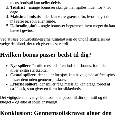
mens bordspil kun tæller delvist.
Tidsfrist
– mange bonusser skal gennemspilles inden for 7–30
dage.
Maksimal indsats
– der kan være grænser for, hvor meget du
må satse pr. spin eller runde.
Udbetalingsloft
– nogle bonusser begrænser, hvor meget du kan
hæve i gevinst.
Ved at læse bonusbetingelserne grundigt kan du undgå skuffelser og
vælge de tilbud, der reelt giver mest værdi.
Hvilken bonus passer bedst til dig?
Nye spillere
får ofte mest ud af en indskudsbonus, fordi den
giver ekstra startkapital.
Casual spillere
, der spiller for sjov, kan have glæde af free spins
– især dem uden gennemspilskrav.
Erfarne spillere
, der spiller regelmæssigt, kan drage fordel af
cashback, som giver en form for sikkerhedsnet.
Det vigtigste er at vælge bonusser, der passer til din spillestil og dit
budget – og altid at spille ansvarligt.
Konklusion: Gennemspilskravet afgør den