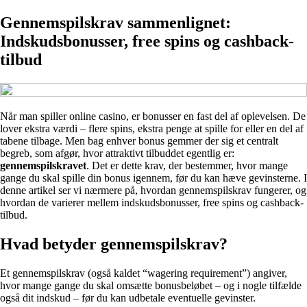
Gennemspilskrav sammenlignet:
Indskudsbonusser, free spins og cashback-
tilbud
Når man spiller online casino, er bonusser en fast del af oplevelsen. De
lover ekstra værdi – flere spins, ekstra penge at spille for eller en del af
tabene tilbage. Men bag enhver bonus gemmer der sig et centralt
begreb, som afgør, hvor attraktivt tilbuddet egentlig er:
gennemspilskravet
. Det er dette krav, der bestemmer, hvor mange
gange du skal spille din bonus igennem, før du kan hæve gevinsterne. I
denne artikel ser vi nærmere på, hvordan gennemspilskrav fungerer, og
hvordan de varierer mellem indskudsbonusser, free spins og cashback-
tilbud.
Hvad betyder gennemspilskrav?
Et gennemspilskrav (også kaldet “wagering requirement”) angiver,
hvor mange gange du skal omsætte bonusbeløbet – og i nogle tilfælde
også dit indskud – før du kan udbetale eventuelle gevinster.