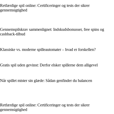
Retfærdige spil online: Certificeringer og tests der sikrer
gennemsigtighed
Gennemspilskrav sammenlignet: Indskudsbonusser, free spins og
cashback-tilbud
Klassiske vs. moderne spilleautomater – hvad er forskellen?
Gratis spil uden gevinst: Derfor elsker spillerne dem alligevel
Når spillet mister sin glæde: Sådan genfinder du balancen
Retfærdige spil online: Certificeringer og tests der sikrer
gennemsigtighed