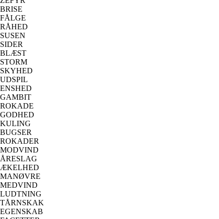
ZEFYR
BRISE
FÅLGE
RÅHED
SUSEN
SIDER
BLÆST
STORM
SKYHED
UDSPIL
ENSHED
GAMBIT
ROKADE
GODHED
KULING
BUGSER
ROKADER
MODVIND
ÅRESLAG
ÆKELHED
MANØVRE
MEDVIND
LUDTNING
TÅRNSKAK
EGENSKAB