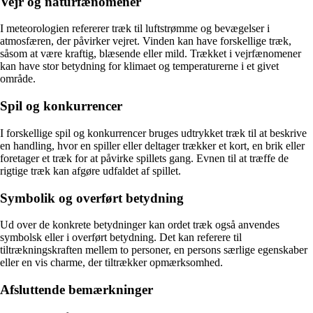
Vejr og naturfænomener
I meteorologien refererer træk til luftstrømme og bevægelser i
atmosfæren, der påvirker vejret. Vinden kan have forskellige træk,
såsom at være kraftig, blæsende eller mild. Trækket i vejrfænomener
kan have stor betydning for klimaet og temperaturerne i et givet
område.
Spil og konkurrencer
I forskellige spil og konkurrencer bruges udtrykket træk til at beskrive
en handling, hvor en spiller eller deltager trækker et kort, en brik eller
foretager et træk for at påvirke spillets gang. Evnen til at træffe de
rigtige træk kan afgøre udfaldet af spillet.
Symbolik og overført betydning
Ud over de konkrete betydninger kan ordet træk også anvendes
symbolsk eller i overført betydning. Det kan referere til
tiltrækningskraften mellem to personer, en persons særlige egenskaber
eller en vis charme, der tiltrækker opmærksomhed.
Afsluttende bemærkninger