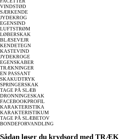
FACETTER
VINDSTØD
SÆRKENDE
JYDEKROG
EGENSIND
LUFTSTRØM
LØBERSKAK
BLÆSEVEJR
KENDETEGN
KASTEVIND
JYDEKROGE
EGENSKABER
TRÆKNINGER
EN PASSANT
SKAKUDTRYK
SPRINGERSKAK
TAGE PÅ SLÆB
DRONNINGESKAK
FACEBOOKPROFIL
KARAKTERISTIKA
KARAKTERISTIKUM
TAGE PÅ SLÆBETOV
BONDEFORVANDLING
Sådan løser du krydsord med TRÆK