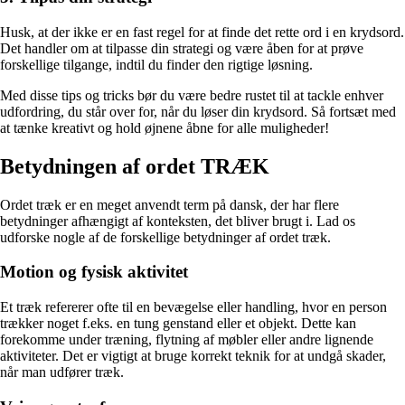
Husk, at der ikke er en fast regel for at finde det rette ord i en krydsord.
Det handler om at tilpasse din strategi og være åben for at prøve
forskellige tilgange, indtil du finder den rigtige løsning.
Med disse tips og tricks bør du være bedre rustet til at tackle enhver
udfordring, du står over for, når du løser din krydsord. Så fortsæt med
at tænke kreativt og hold øjnene åbne for alle muligheder!
Betydningen af ordet TRÆK
Ordet træk er en meget anvendt term på dansk, der har flere
betydninger afhængigt af konteksten, det bliver brugt i. Lad os
udforske nogle af de forskellige betydninger af ordet træk.
Motion og fysisk aktivitet
Et træk refererer ofte til en bevægelse eller handling, hvor en person
trækker noget f.eks. en tung genstand eller et objekt. Dette kan
forekomme under træning, flytning af møbler eller andre lignende
aktiviteter. Det er vigtigt at bruge korrekt teknik for at undgå skader,
når man udfører træk.