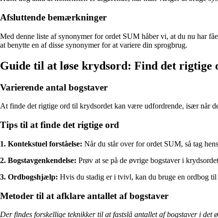
Afsluttende bemærkninger
Med denne liste af synonymer for ordet SUM håber vi, at du nu har fået
at benytte en af disse synonymer for at variere din sprogbrug.
Guide til at løse krydsord: Find det rigtig
Varierende antal bogstaver
At finde det rigtige ord til krydsordet kan være udfordrende, især når d
Tips til at finde det rigtige ord
1. Kontekstuel forståelse:
Når du står over for ordet SUM, så tag hensy
2. Bogstavgenkendelse:
Prøv at se på de øvrige bogstaver i krydsordet
3. Ordbogshjælp:
Hvis du stadig er i tvivl, kan du bruge en ordbog til
Metoder til at afklare antallet af bogstaver
Der findes forskellige teknikker til at fastslå antallet af bogstaver i de