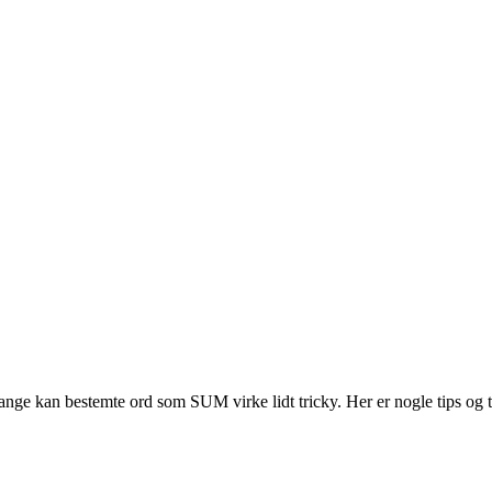
nge kan bestemte ord som SUM virke lidt tricky. Her er nogle tips og tri