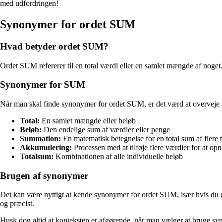
med udfordringen!
Synonymer for ordet SUM
Hvad betyder ordet SUM?
Ordet SUM refererer til en total værdi eller en samlet mængde af noget.
Synonymer for SUM
Når man skal finde synonymer for ordet SUM, er det værd at overveje 
Total:
En samlet mængde eller beløb
Beløb:
Den endelige sum af værdier eller penge
Summation:
En matematisk betegnelse for en total sum af flere t
Akkumulering:
Processen med at tilføje flere værdier for at opn
Totalsum:
Kombinationen af alle individuelle beløb
Brugen af synonymer
Det kan være nyttigt at kende synonymer for ordet SUM, især hvis du ø
og præcist.
Husk dog altid at konteksten er afgørende, når man vælger at bruge sy