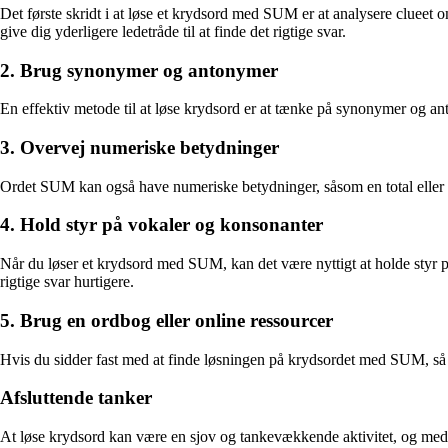
Det første skridt i at løse et krydsord med SUM er at analysere clueet
give dig yderligere ledetråde til at finde det rigtige svar.
2. Brug synonymer og antonymer
En effektiv metode til at løse krydsord er at tænke på synonymer og an
3. Overvej numeriske betydninger
Ordet SUM kan også have numeriske betydninger, såsom en total eller en 
4. Hold styr på vokaler og konsonanter
Når du løser et krydsord med SUM, kan det være nyttigt at holde styr p
rigtige svar hurtigere.
5. Brug en ordbog eller online ressourcer
Hvis du sidder fast med at finde løsningen på krydsordet med SUM, så tø
Afsluttende tanker
At løse krydsord kan være en sjov og tankevækkende aktivitet, og med dis