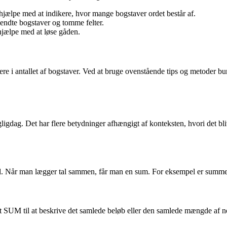
an hjælpe med at indikere, hvor mange bogstaver ordet består af.
 kendte bogstaver og tomme felter.
jælpe med at løse gåden.
re i antallet af bogstaver. Ved at bruge ovenstående tips og metoder bur
gdag. Det har flere betydninger afhængigt af konteksten, hvori det bliv
re tal. Når man lægger tal sammen, får man en sum. For eksempel er summe
SUM til at beskrive det samlede beløb eller den samlede mængde af no