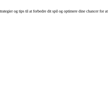
tegier og tips til at forbedre dit spil og optimere dine chancer for at