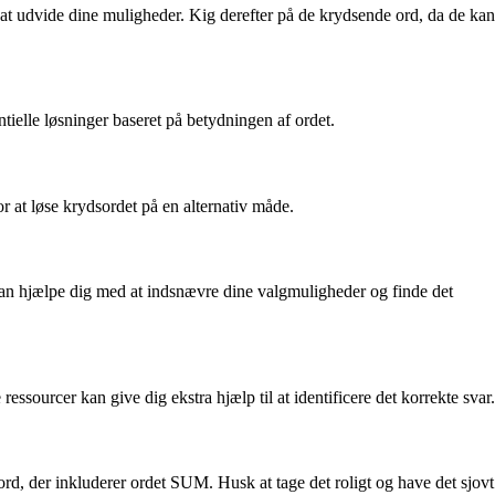
 at udvide dine muligheder. Kig derefter på de krydsende ord, da de kan
tielle løsninger baseret på betydningen af ordet.
r at løse krydsordet på en alternativ måde.
 kan hjælpe dig med at indsnævre dine valgmuligheder og finde det
sourcer kan give dig ekstra hjælp til at identificere det korrekte svar.
ord, der inkluderer ordet SUM. Husk at tage det roligt og have det sjovt