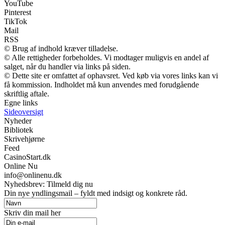
YouTube
Pinterest
TikTok
Mail
RSS
© Brug af indhold kræver tilladelse.
© Alle rettigheder forbeholdes. Vi modtager muligvis en andel af
salget, når du handler via links på siden.
© Dette site er omfattet af ophavsret. Ved køb via vores links kan vi
få kommission. Indholdet må kun anvendes med forudgående
skriftlig aftale.
Egne links
Sideoversigt
Nyheder
Bibliotek
Skrivehjørne
Feed
CasinoStart.dk
Online Nu
info@onlinenu.dk
Nyhedsbrev: Tilmeld dig nu
Din nye yndlingsmail – fyldt med indsigt og konkrete råd.
Skriv din mail her