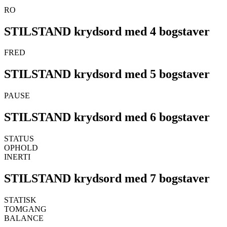
RO
STILSTAND krydsord med 4 bogstaver
FRED
STILSTAND krydsord med 5 bogstaver
PAUSE
STILSTAND krydsord med 6 bogstaver
STATUS
OPHOLD
INERTI
STILSTAND krydsord med 7 bogstaver
STATISK
TOMGANG
BALANCE