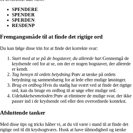
SPENDERE
SPENDER
SPERDEN
RESDENP
Fremgangsmåde til at finde det rigtige ord
Du kan følge disse trin for at finde det korrekte svar:
Start med at se på de bogstaver, du allerede har:
Gennemgå de
krydsende ord for at se, om der er nogen bogstaver, der allerede
er kendt.
Tag hensyn til ordets betydning:
Prøv at tænke på ordets
betydning og sammenhæng for at lede efter mulige løsninger.
Brug en ordbog:
Hvis du stadig har svært ved at finde det rigtige
ord, kan du bruge en ordbog til at søge efter mulige ord.
Udelukkelsesmetoden:
Prøv at eliminere de mulige svar, der ikke
passer ind i de krydsende ord eller den overordnede kontekst.
Afsluttende tanker
Med disse tips og tricks håber vi, at du vil være i stand til at finde det
rigtige ord til dit krydsogtværs. Husk at have tålmodighed og tænke