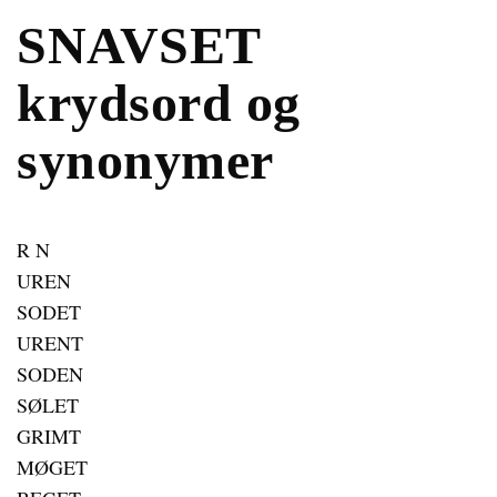
SNAVSET
krydsord og
synonymer
R N
UREN
SODET
URENT
SODEN
SØLET
GRIMT
MØGET