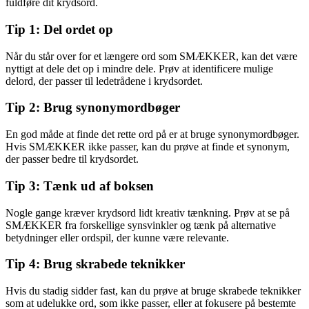
fuldføre dit krydsord.
Tip 1: Del ordet op
Når du står over for et længere ord som SMÆKKER, kan det være
nyttigt at dele det op i mindre dele. Prøv at identificere mulige
delord, der passer til ledetrådene i krydsordet.
Tip 2: Brug synonymordbøger
En god måde at finde det rette ord på er at bruge synonymordbøger.
Hvis SMÆKKER ikke passer, kan du prøve at finde et synonym,
der passer bedre til krydsordet.
Tip 3: Tænk ud af boksen
Nogle gange kræver krydsord lidt kreativ tænkning. Prøv at se på
SMÆKKER fra forskellige synsvinkler og tænk på alternative
betydninger eller ordspil, der kunne være relevante.
Tip 4: Brug skrabede teknikker
Hvis du stadig sidder fast, kan du prøve at bruge skrabede teknikker
som at udelukke ord, som ikke passer, eller at fokusere på bestemte