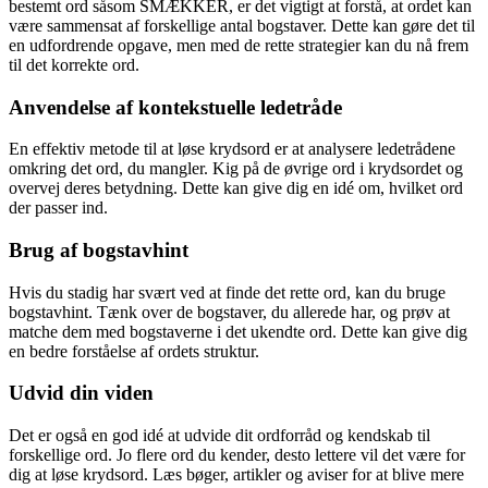
bestemt ord såsom SMÆKKER, er det vigtigt at forstå, at ordet kan
være sammensat af forskellige antal bogstaver. Dette kan gøre det til
en udfordrende opgave, men med de rette strategier kan du nå frem
til det korrekte ord.
Anvendelse af kontekstuelle ledetråde
En effektiv metode til at løse krydsord er at analysere ledetrådene
omkring det ord, du mangler. Kig på de øvrige ord i krydsordet og
overvej deres betydning. Dette kan give dig en idé om, hvilket ord
der passer ind.
Brug af bogstavhint
Hvis du stadig har svært ved at finde det rette ord, kan du bruge
bogstavhint. Tænk over de bogstaver, du allerede har, og prøv at
matche dem med bogstaverne i det ukendte ord. Dette kan give dig
en bedre forståelse af ordets struktur.
Udvid din viden
Det er også en god idé at udvide dit ordforråd og kendskab til
forskellige ord. Jo flere ord du kender, desto lettere vil det være for
dig at løse krydsord. Læs bøger, artikler og aviser for at blive mere