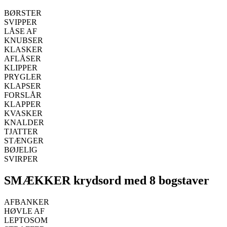
BØRSTER
SVIPPER
LÅSE AF
KNUBSER
KLASKER
AFLÅSER
KLIPPER
PRYGLER
KLAPSER
FORSLÅR
KLAPPER
KVASKER
KNALDER
TJATTER
STÆNGER
BØJELIG
SVIRPER
SMÆKKER krydsord med 8 bogstaver
AFBANKER
HØVLE AF
LEPTOSOM