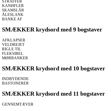
STRAFFER
KANØFLER
SKAMSLÅR
ÅLESLANK
BANKE AF
SMÆKKER krydsord med 9 bogstaver
AFKLAPSER
VELDREJET
RIGLE TIL
FLEKSIBEL
MØRBANKER
SMÆKKER krydsord med 10 bogstaver
INDBYDENDE
BASTONERER
SMÆKKER krydsord med 11 bogstaver
GENNEMTÆVER