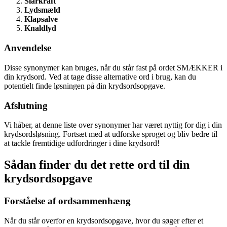
Slårkraft
Lydsmæld
Klapsalve
Knaldlyd
Anvendelse
Disse synonymer kan bruges, når du står fast på ordet SMÆKKER i
din krydsord. Ved at tage disse alternative ord i brug, kan du
potentielt finde løsningen på din krydsordsopgave.
Afslutning
Vi håber, at denne liste over synonymer har været nyttig for dig i din
krydsordsløsning. Fortsæt med at udforske sproget og bliv bedre til
at tackle fremtidige udfordringer i dine krydsord!
Sådan finder du det rette ord til din
krydsordsopgave
Forståelse af ordsammenhæng
Når du står overfor en krydsordsopgave, hvor du søger efter et