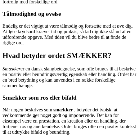
fortrolig med forskellige ord.
Tålmodighed og øvelse
Endelig er det vigtigt at være tålmodig og fortsætte med at øve dig.
At løse krydsord kræver tid og praksis, så lad dig ikke slå ud af en
udfordrende opgave. Med tiden vil du blive bedre til at finde de
rigtige ord.
Hvad betyder ordet SMÆKKER?
Smækker
er en dansk slangbetegnelse, som ofte bruges til at beskrive
en positiv eller beundringsværdig egenskab eller handling. Ordet har
en bred betydning og kan anvendes i en række forskellige
sammenhænge.
Smækker som ros eller bifald
Når nogen beskrives som
smækker
, betyder det typisk, at
vedkommende gør noget godt og imponerende. Det kan for
eksempel være en præstation, en kreation eller en handling, der
fortjener ros og anerkendelse. Ordet bruges ofte i en positiv kontekst
til at udtrykke bifald og beundring.