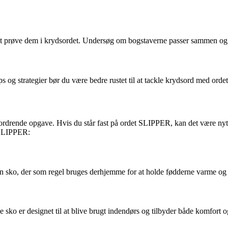
at prøve dem i krydsordet. Undersøg om bogstaverne passer sammen og gi
s og strategier bør du være bedre rustet til at tackle krydsord med or
fordrende opgave. Hvis du står fast på ordet SLIPPER, kan det være nyt
l SLIPPER:
en sko, der som regel bruges derhjemme for at holde fødderne varme og
e sko er designet til at blive brugt indendørs og tilbyder både komfort 