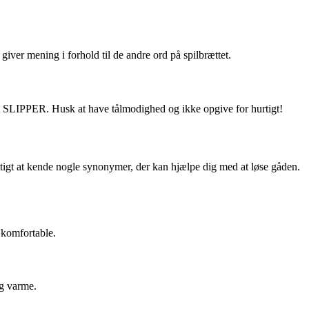
ver mening i forhold til de andre ord på spilbrættet.
det SLIPPER. Husk at have tålmodighed og ikke opgive for hurtigt!
tigt at kende nogle synonymer, der kan hjælpe dig med at løse gåden.
 komfortable.
og varme.