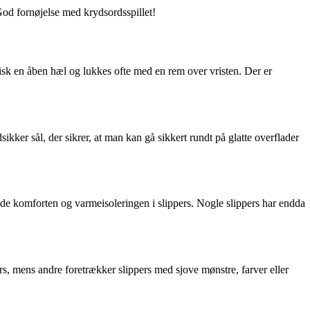
 God fornøjelse med krydsordsspillet!
ypisk en åben hæl og lukkes ofte med en rem over vristen. Der er
sikker sål, der sikrer, at man kan gå sikkert rundt på glatte overflader
 både komforten og varmeisoleringen i slippers. Nogle slippers har endda
ers, mens andre foretrækker slippers med sjove mønstre, farver eller