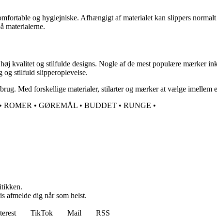
r komfortable og hygiejniske. Afhængigt af materialet kan slippers normal
på materialerne.
er høj kvalitet og stilfulde designs. Nogle af de mest populære mærke
 og stilfuld slipperoplevelse.
mebrug. Med forskellige materialer, stilarter og mærker at vælge imellem
•
ROMER
•
GØREMÅL
•
BUDDET
•
RUNGE
•
itikken.
vis afmelde dig når som helst.
terest
TikTok
Mail
RSS