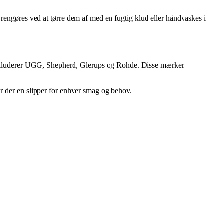
t rengøres ved at tørre dem af med en fugtig klud eller håndvaskes i
r inkluderer UGG, Shepherd, Glerups og Rohde. Disse mærker
 er der en slipper for enhver smag og behov.