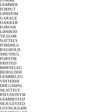
LOMME
GEMMER
FORPUT
LØNDOM
GARAGE
DÆKKER
FORVAR
LØNBOD
TILSLØR
NATTELY
FORDØLG
BAGHOLD
SMUTHUL
FORSTIK
FRISTED
BØRNELEG
BEHOLDER
GEMMELEG
VINTERHI
DØLGSMÅL
SKATTELY
PSEUDONYM
GEMMESTED
SKJULESTED
USYNLIGGØR