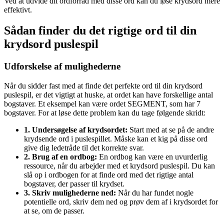
Ved at udvide dit ordforråd med disse ord kan du løse krydsord mere
effektivt.
Sådan finder du det rigtige ord til din
krydsord puslespil
Udforskelse af mulighederne
Når du sidder fast med at finde det perfekte ord til din krydsord
puslespil, er det vigtigt at huske, at ordet kan have forskellige antal
bogstaver. Et eksempel kan være ordet SEGMENT, som har 7
bogstaver. For at løse dette problem kan du tage følgende skridt:
1. Undersøgelse af krydsordet:
Start med at se på de andre
krydsende ord i puslespillet. Måske kan et kig på disse ord
give dig ledetråde til det korrekte svar.
2. Brug af en ordbog:
En ordbog kan være en uvurderlig
ressource, når du arbejder med et krydsord puslespil. Du kan
slå op i ordbogen for at finde ord med det rigtige antal
bogstaver, der passer til krydset.
3. Skriv mulighederne ned:
Når du har fundet nogle
potentielle ord, skriv dem ned og prøv dem af i krydsordet for
at se, om de passer.