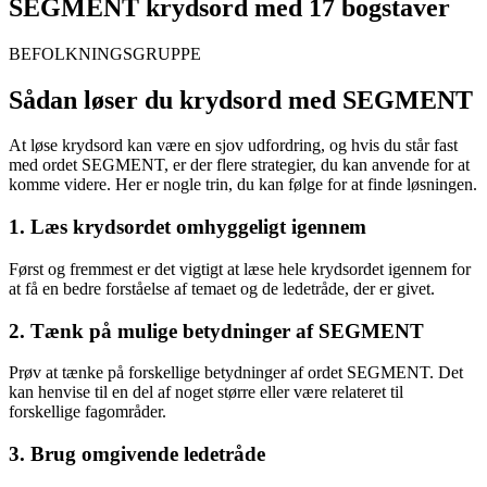
SEGMENT krydsord med 17 bogstaver
BEFOLKNINGSGRUPPE
Sådan løser du krydsord med SEGMENT
At løse krydsord kan være en sjov udfordring, og hvis du står fast
med ordet SEGMENT, er der flere strategier, du kan anvende for at
komme videre. Her er nogle trin, du kan følge for at finde løsningen.
1. Læs krydsordet omhyggeligt igennem
Først og fremmest er det vigtigt at læse hele krydsordet igennem for
at få en bedre forståelse af temaet og de ledetråde, der er givet.
2. Tænk på mulige betydninger af SEGMENT
Prøv at tænke på forskellige betydninger af ordet SEGMENT. Det
kan henvise til en del af noget større eller være relateret til
forskellige fagområder.
3. Brug omgivende ledetråde