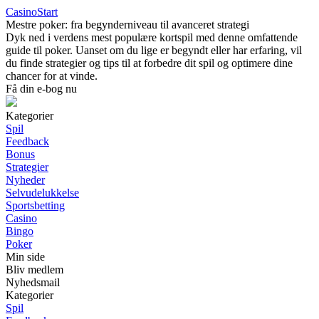
CasinoStart
Mestre poker: fra begynderniveau til avanceret strategi
Dyk ned i verdens mest populære kortspil med denne omfattende
guide til poker. Uanset om du lige er begyndt eller har erfaring, vil
du finde strategier og tips til at forbedre dit spil og optimere dine
chancer for at vinde.
Få din e-bog nu
Kategorier
Spil
Feedback
Bonus
Strategier
Nyheder
Selvudelukkelse
Sportsbetting
Casino
Bingo
Poker
Min side
Bliv medlem
Nyhedsmail
Kategorier
Spil