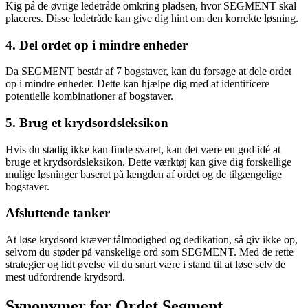
Kig på de øvrige ledetråde omkring pladsen, hvor SEGMENT skal
placeres. Disse ledetråde kan give dig hint om den korrekte løsning.
4. Del ordet op i mindre enheder
Da SEGMENT består af 7 bogstaver, kan du forsøge at dele ordet
op i mindre enheder. Dette kan hjælpe dig med at identificere
potentielle kombinationer af bogstaver.
5. Brug et krydsordsleksikon
Hvis du stadig ikke kan finde svaret, kan det være en god idé at
bruge et krydsordsleksikon. Dette værktøj kan give dig forskellige
mulige løsninger baseret på længden af ordet og de tilgængelige
bogstaver.
Afsluttende tanker
At løse krydsord kræver tålmodighed og dedikation, så giv ikke op,
selvom du støder på vanskelige ord som SEGMENT. Med de rette
strategier og lidt øvelse vil du snart være i stand til at løse selv de
mest udfordrende krydsord.
Synonymer for Ordet Segment