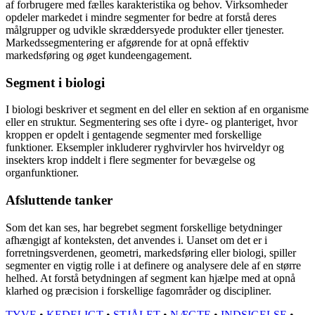
af forbrugere med fælles karakteristika og behov. Virksomheder
opdeler markedet i mindre segmenter for bedre at forstå deres
målgrupper og udvikle skræddersyede produkter eller tjenester.
Markedssegmentering er afgørende for at opnå effektiv
markedsføring og øget kundeengagement.
Segment i biologi
I biologi beskriver et segment en del eller en sektion af en organisme
eller en struktur. Segmentering ses ofte i dyre- og planteriget, hvor
kroppen er opdelt i gentagende segmenter med forskellige
funktioner. Eksempler inkluderer ryghvirvler hos hvirveldyr og
insekters krop inddelt i flere segmenter for bevægelse og
organfunktioner.
Afsluttende tanker
Som det kan ses, har begrebet segment forskellige betydninger
afhængigt af konteksten, det anvendes i. Uanset om det er i
forretningsverdenen, geometri, markedsføring eller biologi, spiller
segmenter en vigtig rolle i at definere og analysere dele af en større
helhed. At forstå betydningen af segment kan hjælpe med at opnå
klarhed og præcision i forskellige fagområder og discipliner.
TYVE
•
KEDELIGT
•
STJÅLET
•
NÆGTE
•
INDSIGELSE
•