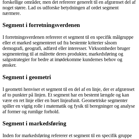
forskellige områder, men det refererer generelt til en afgrænset del af
noget større. Lad os udforske betydningen af ordet segment
nærmere.
Segment i forretningsverdenen
I forretningsverdenen refererer et segment til en specifik målgruppe
eller et marked segmenteret ud fra bestemte kriterier såsom
demografi, geografi, adfærd eller interesser. Virksomheder bruger
segmentering til at målrette deres produkter, markedsføring og
salgsstrategier for bedre at imødekomme kundernes behov og
ønsker.
Segment i geometri
I geometri henviser et segment til en del af en linje, der er afgrænset
af to punkter på linjen. Et segment har en bestemt længde og kan
være en ret linje eller en buet linjeafsnit. Geometriske segmenter
spiller en vigtig rolle i matematik og fysik til beregninger og analyse
af former og rumlige forhold.
Segment i markedsføring
Inden for markedsføring refererer et segment til en specifik gruppe