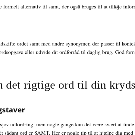
 formelt alternativ til samt, der også bruges til at tilføje info
dskifte ordet samt med andre synonymer, der passer til kontek
ordsopgave eller udvide dit ordforråd til daglig brug. God fo
 det rigtige ord til din kryd
gstaver
jov udfordring, men nogle gange kan det være svært at finde d
Et sådant ord er SAMT. Her er nogle tip til at hjælpe dig med a