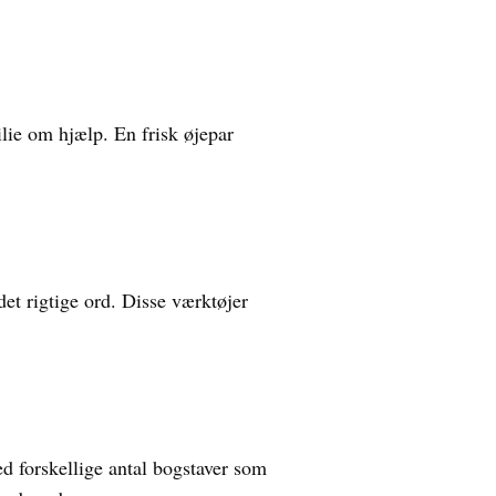
ilie om hjælp. En frisk øjepar
det rigtige ord. Disse værktøjer
d forskellige antal bogstaver som