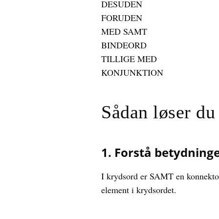
DESUDEN
FORUDEN
MED SAMT
BINDEORD
TILLIGE MED
KONJUNKTION
Sådan løser d
1. Forstå betydning
I krydsord er SAMT en konnektor, d
element i krydsordet.