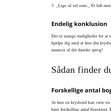
3. _Lige så vel som:_ Et lidt mere
Endelig konklusion
Der er mange muligheder for at u
hjælpe dig med at løse din kryds
nuancer af det danske sprog!
Sådan finder du
Forskellige antal bo
At løse en krydsord kan være en s
have forskellige antal bogstaver. 