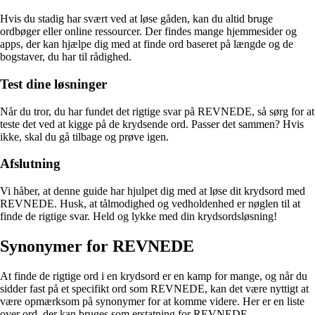
Hvis du stadig har svært ved at løse gåden, kan du altid bruge
ordbøger eller online ressourcer. Der findes mange hjemmesider og
apps, der kan hjælpe dig med at finde ord baseret på længde og de
bogstaver, du har til rådighed.
Test dine løsninger
Når du tror, du har fundet det rigtige svar på REVNEDE, så sørg for at
teste det ved at kigge på de krydsende ord. Passer det sammen? Hvis
ikke, skal du gå tilbage og prøve igen.
Afslutning
Vi håber, at denne guide har hjulpet dig med at løse dit krydsord med
REVNEDE. Husk, at tålmodighed og vedholdenhed er nøglen til at
finde de rigtige svar. Held og lykke med din krydsordsløsning!
Synonymer for REVNEDE
At finde de rigtige ord i en krydsord er en kamp for mange, og når du
sidder fast på et specifikt ord som REVNEDE, kan det være nyttigt at
være opmærksom på synonymer for at komme videre. Her er en liste
over ord, der kan bruges som erstatning for REVNEDE.