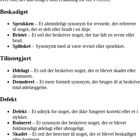
Beskadiget
Sprukken
– Et almindeligt synonym for revnede, der refererer
til noget, der er delt eller brudt i en linje.
Bristet
– Et ord der beskriver noget, der har lidt en revne eller
brud.
Splitsket
– Synonymt med at være revnet eller sprækket.
Tilintetgjort
Ødelagt
– Et ord der beskriver noget, der er blevet skadet eller
destrueret.
Demoleret
– Et mere formelt synonym, der bruges til at beskrive
total ødelæggelse.
Defekt
Defekt
– Et udtryk for noget, der ikke fungerer korrekt eller er i
stykker.
Ruineret
– Et synonym der beskriver noget, der er blevet
fuldstændigt ødelagt eller ubrugeligt.
Skadet
– Et ord der henviser til noget, der er blevet beskadiget
eller forringet.