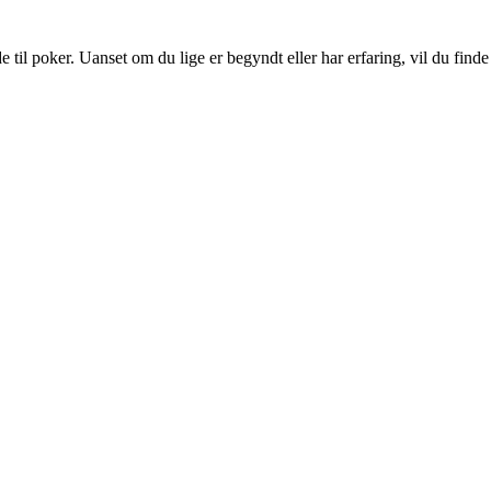
 poker. Uanset om du lige er begyndt eller har erfaring, vil du finde str