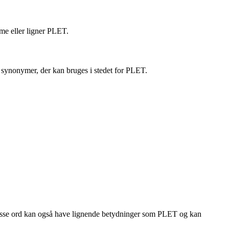
mme eller ligner PLET.
r synonymer, der kan bruges i stedet for PLET.
. Disse ord kan også have lignende betydninger som PLET og kan