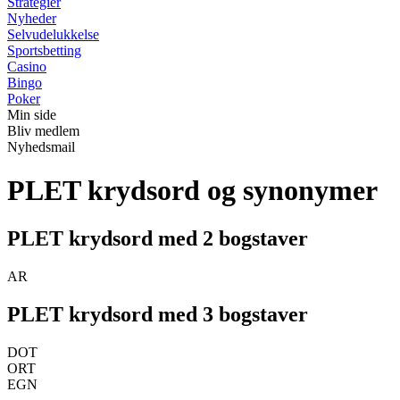
Strategier
Nyheder
Selvudelukkelse
Sportsbetting
Casino
Bingo
Poker
Min side
Bliv medlem
Nyhedsmail
PLET krydsord og synonymer
PLET krydsord med 2 bogstaver
AR
PLET krydsord med 3 bogstaver
DOT
ORT
EGN