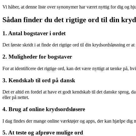
Vi håber, at denne liste over synonymer har været nyttig for dig og hjul
Sådan finder du det rigtige ord til din kry
1. Antal bogstaver i ordet
Det første skridt i at finde det rigtige ord til din krydsordsløsning er 
2. Muligheder for bogstaver
For at identificere det rigtige ord, kan det være nyttigt at tænke på, 
3. Kendskab til ord på dansk
Det er altid en fordel at have et godt kendskab til det danske sprog, d
eller på nettet.
4. Brug af online krydsordsløsere
I dag findes der mange online værktøjer og apps, der kan hjælpe dig med
5. At teste og afprøve mulige ord