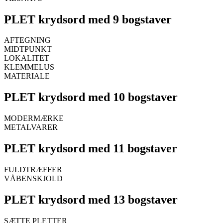
PLET krydsord med 9 bogstaver
AFTEGNING
MIDTPUNKT
LOKALITET
KLEMMELUS
MATERIALE
PLET krydsord med 10 bogstaver
MODERMÆRKE
METALVARER
PLET krydsord med 11 bogstaver
FULDTRÆFFER
VÅBENSKJOLD
PLET krydsord med 13 bogstaver
SÆTTE PLETTER