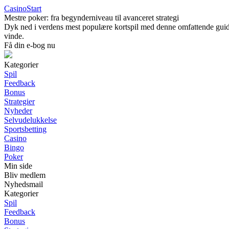
CasinoStart
Mestre poker: fra begynderniveau til avanceret strategi
Dyk ned i verdens mest populære kortspil med denne omfattende guide til
vinde.
Få din e-bog nu
Kategorier
Spil
Feedback
Bonus
Strategier
Nyheder
Selvudelukkelse
Sportsbetting
Casino
Bingo
Poker
Min side
Bliv medlem
Nyhedsmail
Kategorier
Spil
Feedback
Bonus