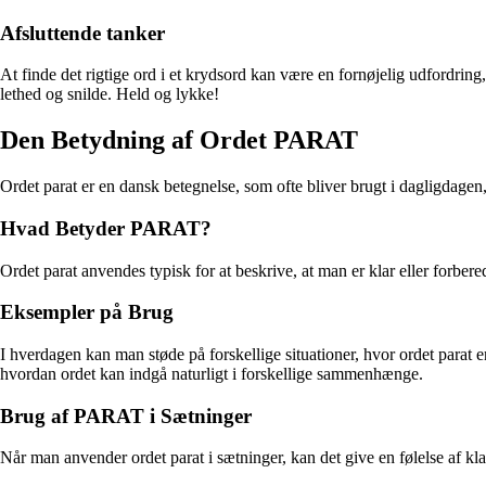
Afsluttende tanker
At finde det rigtige ord i et krydsord kan være en fornøjelig udfordrin
lethed og snilde. Held og lykke!
Den Betydning af Ordet PARAT
Ordet parat er en dansk betegnelse, som ofte bliver brugt i dagligdagen, 
Hvad Betyder PARAT?
Ordet parat anvendes typisk for at beskrive, at man er klar eller forbered
Eksempler på Brug
I hverdagen kan man støde på forskellige situationer, hvor ordet parat er 
hvordan ordet kan indgå naturligt i forskellige sammenhænge.
Brug af PARAT i Sætninger
Når man anvender ordet parat i sætninger, kan det give en følelse af kla