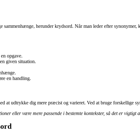
ige sammenhænge, herunder krydsord. Når man leder efter synonymer, k
e en opgave.
en given situation.
enhænge.
føre en handling.
d at udtrykke dig mere præcist og varieret. Ved at bruge forskellige 
r eller være mere passende i bestemte kontekster, så det er vigtigt at
sord