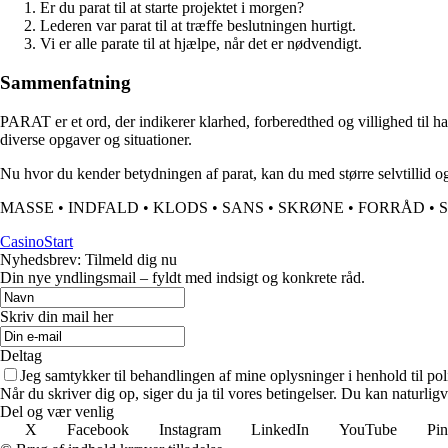
Er du parat til at starte projektet i morgen?
Lederen var parat til at træffe beslutningen hurtigt.
Vi er alle parate til at hjælpe, når det er nødvendigt.
Sammenfatning
PARAT er et ord, der indikerer klarhed, forberedthed og villighed til ha
diverse opgaver og situationer.
Nu hvor du kender betydningen af parat, kan du med større selvtillid o
MASSE
•
INDFALD
•
KLODS
•
SANS
•
SKRØNE
•
FORRÅD
•
CasinoStart
Nyhedsbrev: Tilmeld dig nu
Din nye yndlingsmail – fyldt med indsigt og konkrete råd.
Skriv din mail her
Deltag
Jeg samtykker til behandlingen af mine oplysninger i henhold til pol
Når du skriver dig op, siger du ja til vores betingelser. Du kan naturlig
Del og vær venlig
X
Facebook
Instagram
LinkedIn
YouTube
Pin