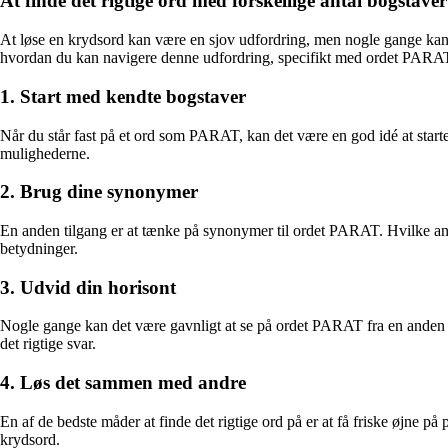
At finde det rigtige ord med forskellige antal bogstaver
At løse en krydsord kan være en sjov udfordring, men nogle gange kan det
hvordan du kan navigere denne udfordring, specifikt med ordet PARA
1. Start med kendte bogstaver
Når du står fast på et ord som PARAT, kan det være en god idé at start
mulighederne.
2. Brug dine synonymer
En anden tilgang er at tænke på synonymer til ordet PARAT. Hvilke an
betydninger.
3. Udvid din horisont
Nogle gange kan det være gavnligt at se på ordet PARAT fra en anden vi
det rigtige svar.
4. Løs det sammen med andre
En af de bedste måder at finde det rigtige ord på er at få friske øjne p
krydsord.