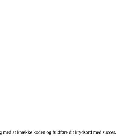
dig med at knække koden og fuldføre dit krydsord med succes.