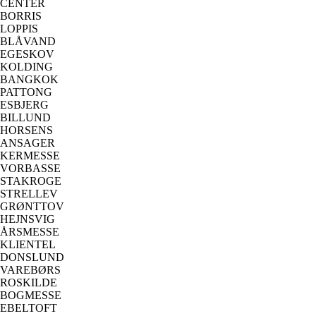
CENTER
BORRIS
LOPPIS
BLÅVAND
EGESKOV
KOLDING
BANGKOK
PATTONG
ESBJERG
BILLUND
HORSENS
ANSAGER
KERMESSE
VORBASSE
STAKROGE
STRELLEV
GRØNTTOV
HEJNSVIG
ÅRSMESSE
KLIENTEL
DONSLUND
VAREBØRS
ROSKILDE
BOGMESSE
EBELTOFT