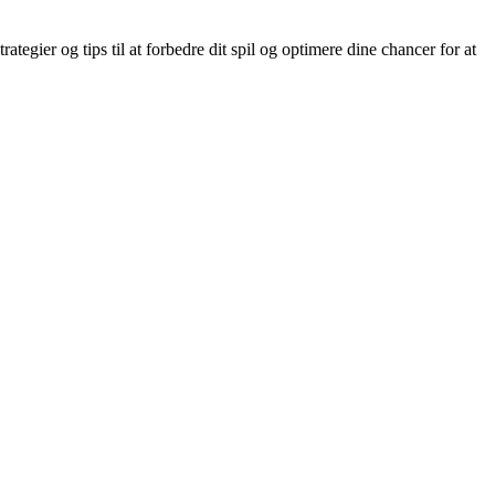
tegier og tips til at forbedre dit spil og optimere dine chancer for at