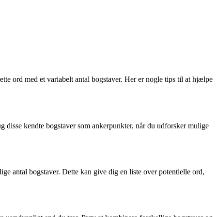
e ord med et variabelt antal bogstaver. Her er nogle tips til at hjælpe
 Brug disse kendte bogstaver som ankerpunkter, når du udforsker mulige
ge antal bogstaver. Dette kan give dig en liste over potentielle ord,