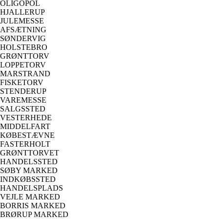
OLIGOPOL
HJALLERUP
JULEMESSE
AFSÆTNING
SØNDERVIG
HOLSTEBRO
GRØNTTORV
LOPPETORV
MARSTRAND
FISKETORV
STENDERUP
VAREMESSE
SALGSSTED
VESTERHEDE
MIDDELFART
KØBESTÆVNE
FASTERHOLT
GRØNTTORVET
HANDELSSTED
SØBY MARKED
INDKØBSSTED
HANDELSPLADS
VEJLE MARKED
BORRIS MARKED
BRØRUP MARKED