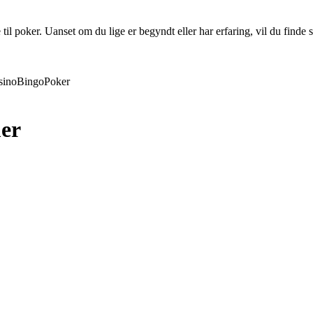
poker. Uanset om du lige er begyndt eller har erfaring, vil du finde stra
sino
Bingo
Poker
er