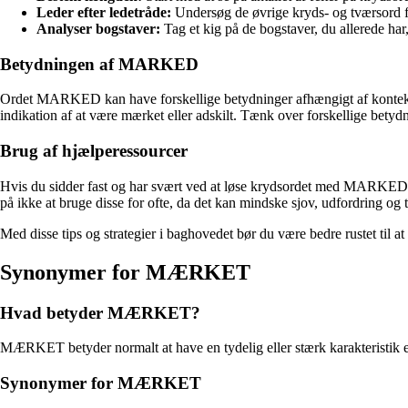
Leder efter ledetråde:
Undersøg de øvrige kryds- og tværsord f
Analyser bogstaver:
Tag et kig på de bogstaver, du allerede har,
Betydningen af MARKED
Ordet MARKED kan have forskellige betydninger afhængigt af konteksten
indikation af at være mærket eller adskilt. Tænk over forskellige betydni
Brug af hjælperessourcer
Hvis du sidder fast og har svært ved at løse krydsordet med MARKED, 
på ikke at bruge disse for ofte, da det kan mindske sjov, udfordring og 
Med disse tips og strategier i baghovedet bør du være bedre rustet t
Synonymer for MÆRKET
Hvad betyder MÆRKET?
MÆRKET betyder normalt at have en tydelig eller stærk karakteristik ell
Synonymer for MÆRKET