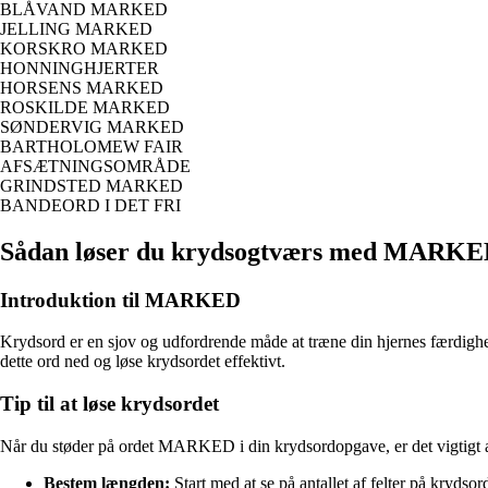
BLÅVAND MARKED
JELLING MARKED
KORSKRO MARKED
HONNINGHJERTER
HORSENS MARKED
ROSKILDE MARKED
SØNDERVIG MARKED
BARTHOLOMEW FAIR
AFSÆTNINGSOMRÅDE
GRINDSTED MARKED
BANDEORD I DET FRI
Sådan løser du krydsogtværs med MARK
Introduktion til MARKED
Krydsord er en sjov og udfordrende måde at træne din hjernes færdighed
dette ord ned og løse krydsordet effektivt.
Tip til at løse krydsordet
Når du støder på ordet MARKED i din krydsordopgave, er det vigtigt at tæ
Bestem længden:
Start med at se på antallet af felter på kryds