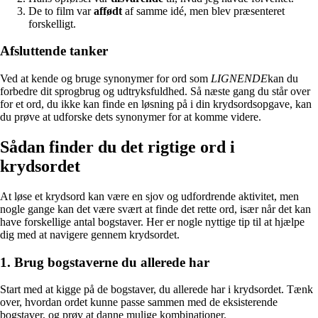
De to film var
affødt
af samme idé, men blev præsenteret
forskelligt.
Afsluttende tanker
Ved at kende og bruge synonymer for ord som
LIGNENDE
kan du
forbedre dit sprogbrug og udtryksfuldhed. Så næste gang du står over
for et ord, du ikke kan finde en løsning på i din krydsordsopgave, kan
du prøve at udforske dets synonymer for at komme videre.
Sådan finder du det rigtige ord i
krydsordet
At løse et krydsord kan være en sjov og udfordrende aktivitet, men
nogle gange kan det være svært at finde det rette ord, især når det kan
have forskellige antal bogstaver. Her er nogle nyttige tip til at hjælpe
dig med at navigere gennem krydsordet.
1. Brug bogstaverne du allerede har
Start med at kigge på de bogstaver, du allerede har i krydsordet. Tænk
over, hvordan ordet kunne passe sammen med de eksisterende
bogstaver, og prøv at danne mulige kombinationer.