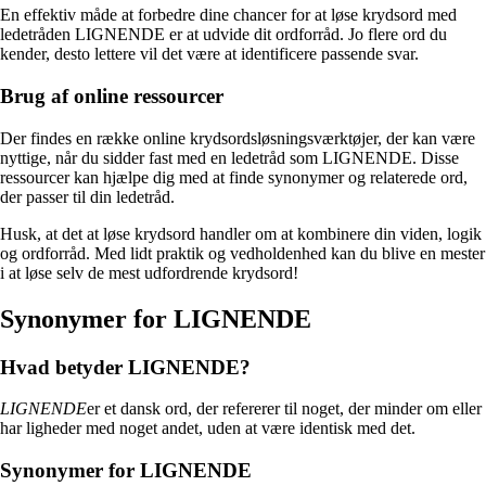
En effektiv måde at forbedre dine chancer for at løse krydsord med
ledetråden LIGNENDE er at udvide dit ordforråd. Jo flere ord du
kender, desto lettere vil det være at identificere passende svar.
Brug af online ressourcer
Der findes en række online krydsordsløsningsværktøjer, der kan være
nyttige, når du sidder fast med en ledetråd som LIGNENDE. Disse
ressourcer kan hjælpe dig med at finde synonymer og relaterede ord,
der passer til din ledetråd.
Husk, at det at løse krydsord handler om at kombinere din viden, logik
og ordforråd. Med lidt praktik og vedholdenhed kan du blive en mester
i at løse selv de mest udfordrende krydsord!
Synonymer for LIGNENDE
Hvad betyder LIGNENDE?
LIGNENDE
er et dansk ord, der refererer til noget, der minder om eller
har ligheder med noget andet, uden at være identisk med det.
Synonymer for LIGNENDE