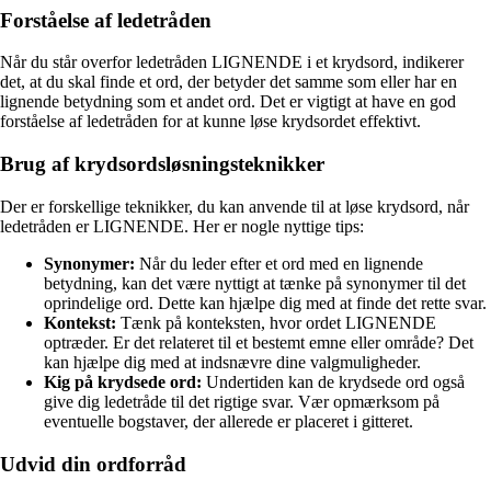
Forståelse af ledetråden
Når du står overfor ledetråden LIGNENDE i et krydsord, indikerer
det, at du skal finde et ord, der betyder det samme som eller har en
lignende betydning som et andet ord. Det er vigtigt at have en god
forståelse af ledetråden for at kunne løse krydsordet effektivt.
Brug af krydsordsløsningsteknikker
Der er forskellige teknikker, du kan anvende til at løse krydsord, når
ledetråden er LIGNENDE. Her er nogle nyttige tips:
Synonymer:
Når du leder efter et ord med en lignende
betydning, kan det være nyttigt at tænke på synonymer til det
oprindelige ord. Dette kan hjælpe dig med at finde det rette svar.
Kontekst:
Tænk på konteksten, hvor ordet LIGNENDE
optræder. Er det relateret til et bestemt emne eller område? Det
kan hjælpe dig med at indsnævre dine valgmuligheder.
Kig på krydsede ord:
Undertiden kan de krydsede ord også
give dig ledetråde til det rigtige svar. Vær opmærksom på
eventuelle bogstaver, der allerede er placeret i gitteret.
Udvid din ordforråd