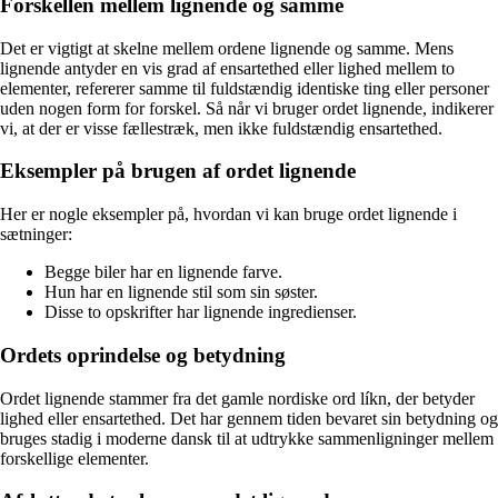
Forskellen mellem lignende og samme
Det er vigtigt at skelne mellem ordene lignende og samme. Mens
lignende antyder en vis grad af ensartethed eller lighed mellem to
elementer, refererer samme til fuldstændig identiske ting eller personer
uden nogen form for forskel. Så når vi bruger ordet lignende, indikerer
vi, at der er visse fællestræk, men ikke fuldstændig ensartethed.
Eksempler på brugen af ordet lignende
Her er nogle eksempler på, hvordan vi kan bruge ordet lignende i
sætninger:
Begge biler har en lignende farve.
Hun har en lignende stil som sin søster.
Disse to opskrifter har lignende ingredienser.
Ordets oprindelse og betydning
Ordet lignende stammer fra det gamle nordiske ord líkn, der betyder
lighed eller ensartethed. Det har gennem tiden bevaret sin betydning og
bruges stadig i moderne dansk til at udtrykke sammenligninger mellem
forskellige elementer.