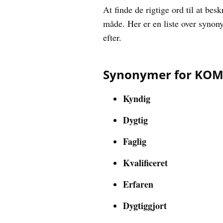
At finde de rigtige ord til at be
måde. Her er en liste over synon
efter.
Synonymer for KOM
Kyndig
Dygtig
Faglig
Kvalificeret
Erfaren
Dygtiggjort