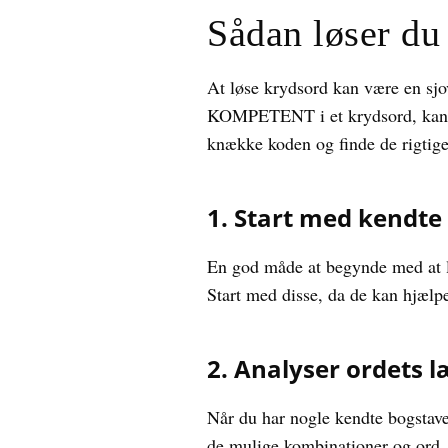
Sådan løser 
At løse krydsord kan være en sjo
KOMPETENT i et krydsord, kan det
knække koden og finde de rigtige
1. Start med kendte
En god måde at begynde med at l
Start med disse, da de kan hjælp
2. Analyser ordets 
Når du har nogle kendte bogstav
de mulige kombinationer og ord, 