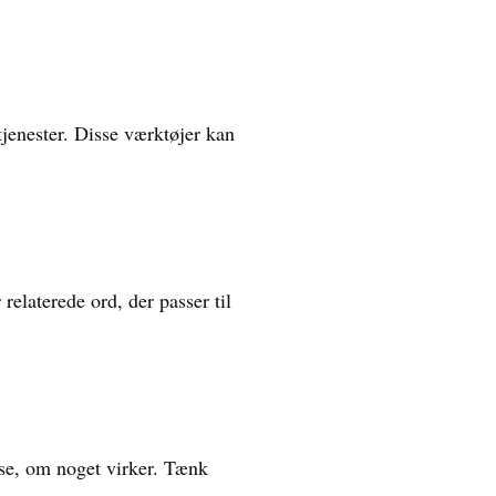
tjenester. Disse værktøjer kan
elaterede ord, der passer til
 se, om noget virker. Tænk