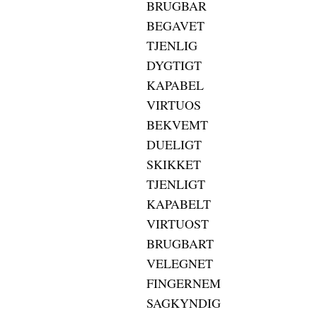
BRUGBAR
BEGAVET
TJENLIG
DYGTIGT
KAPABEL
VIRTUOS
BEKVEMT
DUELIGT
SKIKKET
TJENLIGT
KAPABELT
VIRTUOST
BRUGBART
VELEGNET
FINGERNEM
SAGKYNDIG