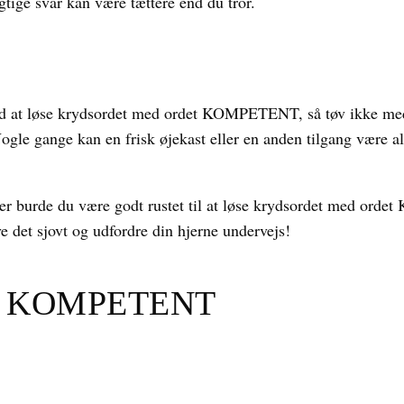
gtige svar kan være tættere end du tror.
d at løse krydsordet med ordet KOMPETENT, så tøv ikke med a
gle gange kan en frisk øjekast eller en anden tilgang være al
egier burde du være godt rustet til at løse krydsordet med o
e det sjovt og udfordre din hjerne undervejs!
or KOMPETENT