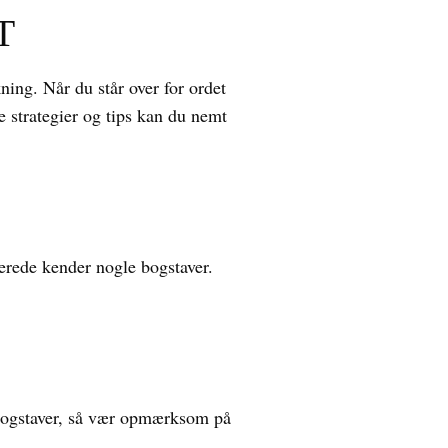
T
ing. Når du står over for ordet
 strategier og tips kan du nemt
rede kender nogle bogstaver.
bogstaver, så vær opmærksom på