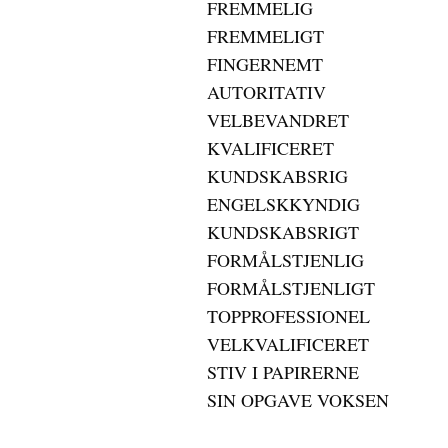
FREMMELIG
FREMMELIGT
FINGERNEMT
AUTORITATIV
VELBEVANDRET
KVALIFICERET
KUNDSKABSRIG
ENGELSKKYNDIG
KUNDSKABSRIGT
FORMÅLSTJENLIG
FORMÅLSTJENLIGT
TOPPROFESSIONEL
VELKVALIFICERET
STIV I PAPIRERNE
SIN OPGAVE VOKSEN