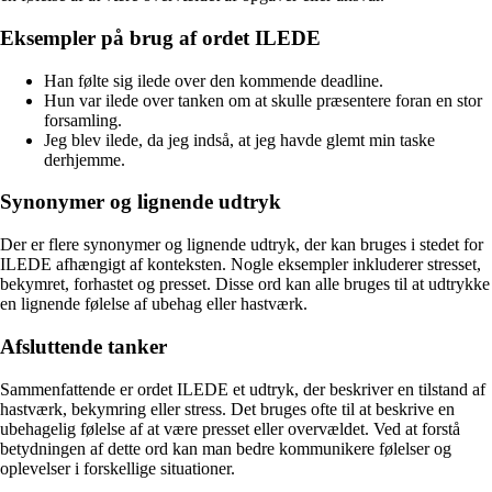
Eksempler på brug af ordet ILEDE
Han følte sig ilede over den kommende deadline.
Hun var ilede over tanken om at skulle præsentere foran en stor
forsamling.
Jeg blev ilede, da jeg indså, at jeg havde glemt min taske
derhjemme.
Synonymer og lignende udtryk
Der er flere synonymer og lignende udtryk, der kan bruges i stedet for
ILEDE afhængigt af konteksten. Nogle eksempler inkluderer stresset,
bekymret, forhastet og presset. Disse ord kan alle bruges til at udtrykke
en lignende følelse af ubehag eller hastværk.
Afsluttende tanker
Sammenfattende er ordet ILEDE et udtryk, der beskriver en tilstand af
hastværk, bekymring eller stress. Det bruges ofte til at beskrive en
ubehagelig følelse af at være presset eller overvældet. Ved at forstå
betydningen af dette ord kan man bedre kommunikere følelser og
oplevelser i forskellige situationer.