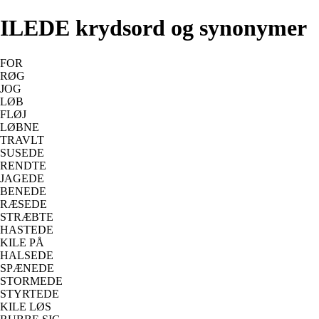
ILEDE krydsord og synonymer
FOR
RØG
JOG
LØB
FLØJ
LØBNE
TRAVLT
SUSEDE
RENDTE
JAGEDE
BENEDE
RÆSEDE
STRÆBTE
HASTEDE
KILE PÅ
HALSEDE
SPÆNEDE
STORMEDE
STYRTEDE
KILE LØS