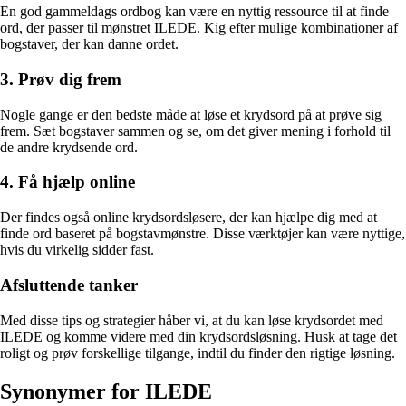
En god gammeldags ordbog kan være en nyttig ressource til at finde
ord, der passer til mønstret ILEDE. Kig efter mulige kombinationer af
bogstaver, der kan danne ordet.
3. Prøv dig frem
Nogle gange er den bedste måde at løse et krydsord på at prøve sig
frem. Sæt bogstaver sammen og se, om det giver mening i forhold til
de andre krydsende ord.
4. Få hjælp online
Der findes også online krydsordsløsere, der kan hjælpe dig med at
finde ord baseret på bogstavmønstre. Disse værktøjer kan være nyttige,
hvis du virkelig sidder fast.
Afsluttende tanker
Med disse tips og strategier håber vi, at du kan løse krydsordet med
ILEDE og komme videre med din krydsordsløsning. Husk at tage det
roligt og prøv forskellige tilgange, indtil du finder den rigtige løsning.
Synonymer for ILEDE