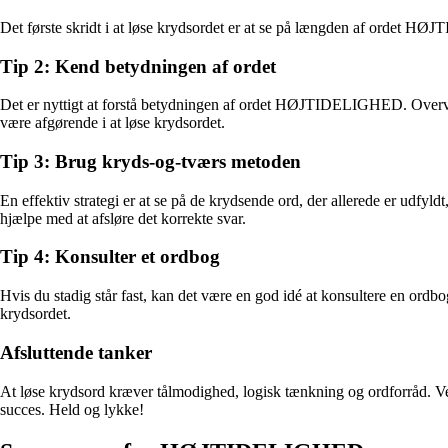
Det første skridt i at løse krydsordet er at se på længden af ordet H
Tip 2: Kend betydningen af ordet
Det er nyttigt at forstå betydningen af ordet HØJTIDELIGHED. Overvej 
være afgørende i at løse krydsordet.
Tip 3: Brug kryds-og-tværs metoden
En effektiv strategi er at se på de krydsende ord, der allerede er udf
hjælpe med at afsløre det korrekte svar.
Tip 4: Konsulter et ordbog
Hvis du stadig står fast, kan det være en god idé at konsultere en or
krydsordet.
Afsluttende tanker
At løse krydsord kræver tålmodighed, logisk tænkning og ordforråd. Ved 
succes. Held og lykke!