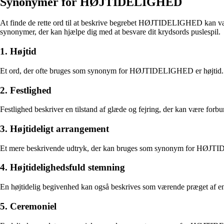
Synonymer for HØJTIDELIGHED
At finde de rette ord til at beskrive begrebet HØJTIDELIGHED kan være
synonymer, der kan hjælpe dig med at besvare dit krydsords puslespil.
1. Højtid
Et ord, der ofte bruges som synonym for HØJTIDELIGHED er højtid. Den
2. Festlighed
Festlighed beskriver en tilstand af glæde og fejring, der kan være forb
3. Højtideligt arrangement
Et mere beskrivende udtryk, der kan bruges som synonym for HØJTIDEL
4. Højtidelighedsfuld stemning
En højtidelig begivenhed kan også beskrives som værende præget af en 
5. Ceremoniel