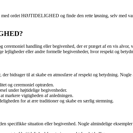
ordet med ordet HØJTIDELIGHED og finde den rette løsning, selv med va
LIGHED?
l og ceremoniel handling eller begivenhed, der er præget af en vis alvor,
ge lejligheder eller andre formelle begivenheder, hvor respekt og betydn
 der bidrager til at skabe en atmosfære af respekt og betydning. Nogle
litet og ceremoniel optræden.
sel under højtidelige begivenheder.
r at markere vigtigheden af anledningen.
deligheden for at ære traditioner og skabe en særlig stemning.
 den specifikke situation eller begivenhed. Nogle almindelige eksempler