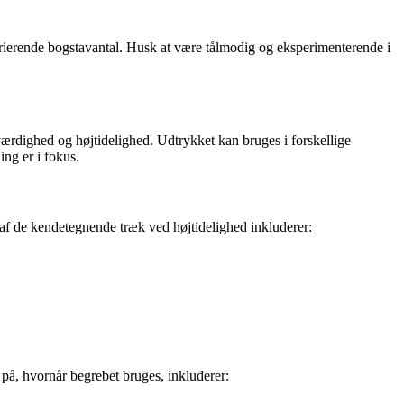
rierende bogstavantal. Husk at være tålmodig og eksperimenterende i
 værdighed og højtidelighed. Udtrykket kan bruges i forskellige
ing er i fokus.
 af de kendetegnende træk ved højtidelighed inkluderer:
 på, hvornår begrebet bruges, inkluderer: