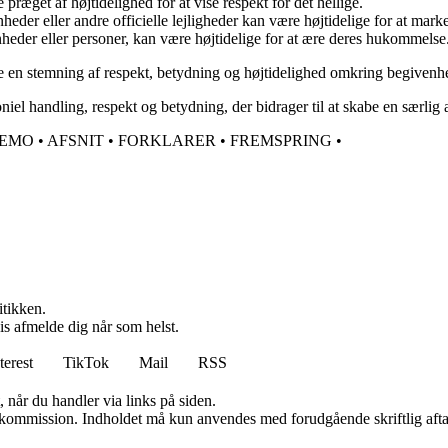
præget af højtidelighed for at vise respekt for det hellige.
heder eller andre officielle lejligheder kan være højtidelige for at mark
heder eller personer, kan være højtidelige for at ære deres hukommelse
abe en stemning af respekt, betydning og højtidelighed omkring begivenh
niel handling, respekt og betydning, der bidrager til at skabe en særlig
EMO
•
AFSNIT
•
FORKLARER
•
FREMSPRING
•
itikken.
vis afmelde dig når som helst.
terest
TikTok
Mail
RSS
 når du handler via links på siden.
få kommission. Indholdet må kun anvendes med forudgående skriftlig afta