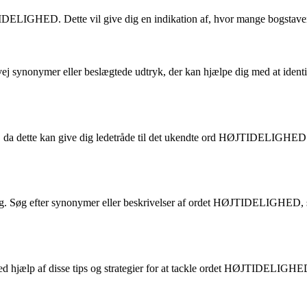
ØJTIDELIGHED. Dette vil give dig en indikation af, hvor mange bogstav
synonymer eller beslægtede udtryk, der kan hjælpe dig med at identific
yldt, da dette kan give dig ledetråde til det ukendte ord HØJTIDELIGHE
dbog. Søg efter synonymer eller beskrivelser af ordet HØJTIDELIGHED, s
hjælp af disse tips og strategier for at tackle ordet HØJTIDELIGHED i d