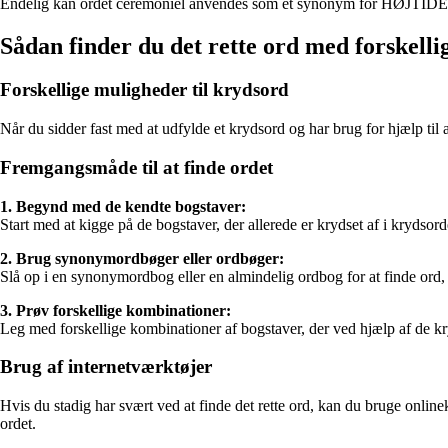
Endelig kan ordet ceremoniel anvendes som et synonym for HØJTIDELIG
Sådan finder du det rette ord med forskelli
Forskellige muligheder til krydsord
Når du sidder fast med at udfylde et krydsord og har brug for hjælp t
Fremgangsmåde til at finde ordet
1. Begynd med de kendte bogstaver:
Start med at kigge på de bogstaver, der allerede er krydset af i krydsor
2. Brug synonymordbøger eller ordbøger:
Slå op i en synonymordbog eller en almindelig ordbog for at finde ord
3. Prøv forskellige kombinationer:
Leg med forskellige kombinationer af bogstaver, der ved hjælp af de 
Brug af internetværktøjer
Hvis du stadig har svært ved at finde det rette ord, kan du bruge onlin
ordet.