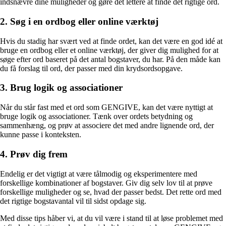
indsnævre dine muligheder og gøre det lettere at finde det rigtige ord.
2. Søg i en ordbog eller online værktøj
Hvis du stadig har svært ved at finde ordet, kan det være en god idé at
bruge en ordbog eller et online værktøj, der giver dig mulighed for at
søge efter ord baseret på det antal bogstaver, du har. På den måde kan
du få forslag til ord, der passer med din krydsordsopgave.
3. Brug logik og associationer
Når du står fast med et ord som GENGIVE, kan det være nyttigt at
bruge logik og associationer. Tænk over ordets betydning og
sammenhæng, og prøv at associere det med andre lignende ord, der
kunne passe i konteksten.
4. Prøv dig frem
Endelig er det vigtigt at være tålmodig og eksperimentere med
forskellige kombinationer af bogstaver. Giv dig selv lov til at prøve
forskellige muligheder og se, hvad der passer bedst. Det rette ord med
det rigtige bogstavantal vil til sidst opdage sig.
Med disse tips håber vi, at du vil være i stand til at løse problemet med