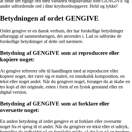
at finde det rigtige ord med variabelt bogstavantal som GENGIVE og
andre udfordrende ord i dine krydsordsopgaver. Held og lykke!
Betydningen af ordet GENGIVE
Ordet gengive er en dansk verbum, der har forskellige betydninger
afhængigt af sammenhængen, det anvendes i. Lad os udforske de
forskellige betydninger af dette ord nærmere.
Betydning af GENGIVE som at reproducere eller
kopiere noget:
At gengive refererer ofte til handlingen med at reproducere eller
kopiere noget, det være sig et maleri, en musikalsk komposition, en
tekst eller noget andet. Når du gengiver noget, forsøger du at skabe en
tro kopi af det originale, enten i form af en fysisk genstand eller en
digital version.
Betydning af GENGIVE som at forklare eller
oversætte noget:
En anden betydning af ordet gengive er at forklare eller oversætte
noget fra et sprog til et andet. Når du gengiver en tekst eller et udtryk,
formidler du indholdet på en forståelig måde, så det kan nå en bredere