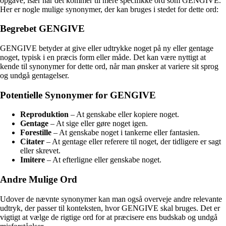
opgave, især når det kommer til mere specifikke ord som GENGIVE.
Her er nogle mulige synonymer, der kan bruges i stedet for dette ord:
Begrebet GENGIVE
GENGIVE betyder at give eller udtrykke noget på ny eller gentage
noget, typisk i en præcis form eller måde. Det kan være nyttigt at
kende til synonymer for dette ord, når man ønsker at variere sit sprog
og undgå gentagelser.
Potentielle Synonymer for GENGIVE
Reproduktion
– At genskabe eller kopiere noget.
Gentage
– At sige eller gøre noget igen.
Forestille
– At genskabe noget i tankerne eller fantasien.
Citater
– At gentage eller referere til noget, der tidligere er sagt
eller skrevet.
Imitere
– At efterligne eller genskabe noget.
Andre Mulige Ord
Udover de nævnte synonymer kan man også overveje andre relevante
udtryk, der passer til konteksten, hvor GENGIVE skal bruges. Det er
vigtigt at vælge de rigtige ord for at præcisere ens budskab og undgå