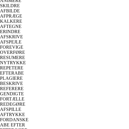
ANIMERE
SKILDRE
AFBILDE
AFPRÆGE
KALKERE
AFTEGNE
ERINDRE
AFSKRIVE
AFSPEJLE
FOREVIGE
OVERFØRE
RESUMERE
NYTRYKKE
REPETERE
EFTERABE
PLAGIERE
BESKRIVE
REFERERE
GENDIGTE
FORTÆLLE
REDEGØRE
AFSPILLE
AFTRYKKE
FORDANSKE
ABE EFTER