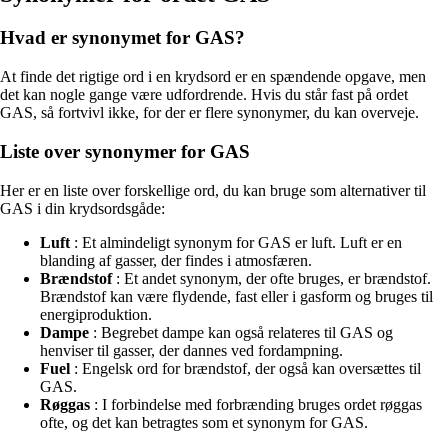
Hvad er synonymet for GAS?
At finde det rigtige ord i en krydsord er en spændende opgave, men
det kan nogle gange være udfordrende. Hvis du står fast på ordet
GAS, så fortvivl ikke, for der er flere synonymer, du kan overveje.
Liste over synonymer for GAS
Her er en liste over forskellige ord, du kan bruge som alternativer til
GAS i din krydsordsgåde:
Luft
: Et almindeligt synonym for GAS er luft. Luft er en
blanding af gasser, der findes i atmosfæren.
Brændstof
: Et andet synonym, der ofte bruges, er brændstof.
Brændstof kan være flydende, fast eller i gasform og bruges til
energiproduktion.
Dampe
: Begrebet dampe kan også relateres til GAS og
henviser til gasser, der dannes ved fordampning.
Fuel
: Engelsk ord for brændstof, der også kan oversættes til
GAS.
Røggas
: I forbindelse med forbrænding bruges ordet røggas
ofte, og det kan betragtes som et synonym for GAS.