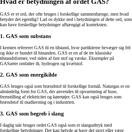
Hvad er betydningen af ordet GAS?
GAS er et ord, der ofte bruges i forskellige sammenhænge, men hvad
betyder det egentlig? Lad os dykke ned i betydningen af dette ord, som
kan have forskellige betydninger afhængigt af konteksten.
1. GAS som substans
I kemien refererer GAS til en tilstand, hvor partiklerne bevæger sig frit
og ikke er bundet til hinanden. GAS er en af de tre klassiske
tilstandsformer, ved siden af fast stof og væske. Eksempler på
GASarter omfatter ilt, hydrogen og kvælstof.
2. GAS som energikilde
GAS bruges også som brændstof til forskellige formål. Naturgas er en
almindelig form for GAS, der anvendes til opvarmning af huse,
fremstilling af elektricitet og køretøjer. GAS kan også bruges som
brændstof til madlavning og i industrien.
3. GAS som begreb i slang
I daglig tale bruges ordet GAS også som et slangudtryk med
forskellige betydninger. Det kan betyde at have det sjovt eller være