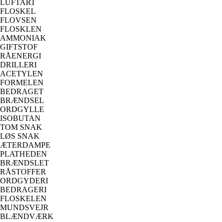
LUFTART
FLOSKEL
FLOVSEN
FLOSKLEN
AMMONIAK
GIFTSTOF
RÅENERGI
DRILLERI
ACETYLEN
FORMELEN
BEDRAGET
BRÆNDSEL
ORDGYLLE
ISOBUTAN
TOM SNAK
LØS SNAK
ÆTERDAMPE
PLATHEDEN
BRÆNDSLET
RÅSTOFFER
ORDGYDERI
BEDRAGERI
FLOSKELEN
MUNDSVEJR
BLÆNDVÆRK