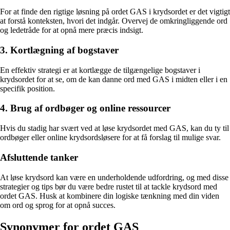
For at finde den rigtige løsning på ordet GAS i krydsordet er det vigtigt
at forstå konteksten, hvori det indgår. Overvej de omkringliggende ord
og ledetråde for at opnå mere præcis indsigt.
3. Kortlægning af bogstaver
En effektiv strategi er at kortlægge de tilgængelige bogstaver i
krydsordet for at se, om de kan danne ord med GAS i midten eller i en
specifik position.
4. Brug af ordbøger og online ressourcer
Hvis du stadig har svært ved at løse krydsordet med GAS, kan du ty til
ordbøger eller online krydsordsløsere for at få forslag til mulige svar.
Afsluttende tanker
At løse krydsord kan være en underholdende udfordring, og med disse
strategier og tips bør du være bedre rustet til at tackle krydsord med
ordet GAS. Husk at kombinere din logiske tænkning med din viden
om ord og sprog for at opnå succes.
Synonymer for ordet GAS