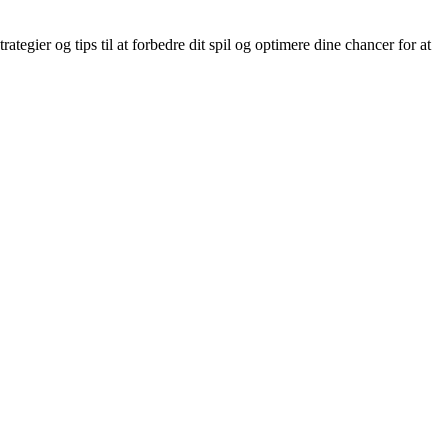
tegier og tips til at forbedre dit spil og optimere dine chancer for at