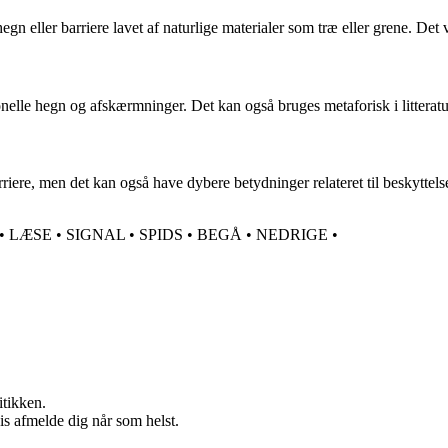
n eller barriere lavet af naturlige materialer som træ eller grene. Det 
le hegn og afskærmninger. Det kan også bruges metaforisk i litteratur og
e, men det kan også have dybere betydninger relateret til beskyttelse o
•
LÆSE
•
SIGNAL
•
SPIDS
•
BEGÅ
•
NEDRIGE
•
itikken.
vis afmelde dig når som helst.