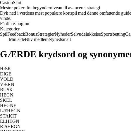
CasinoStart
Mestre poker: fra begynderniveau til avanceret strategi
Dyk ned i verdens mest populære kortspil med denne omfattende guide til 
vinde.
Få din e-bog nu
Kategorier
Spil
Feedback
Bonus
Strategier
Nyheder
Selvudelukkelse
Sportsbetting
Ca
Min side
Bliv medlem
Nyhedsmail
GÆRDE krydsord og synonyme
HÆK
DIGE
VOLD
VÆRN
BUSK
HEGN
SKEL
HEGNE
LÆHEGN
STAKIT
ELHEGN
RISHEGN