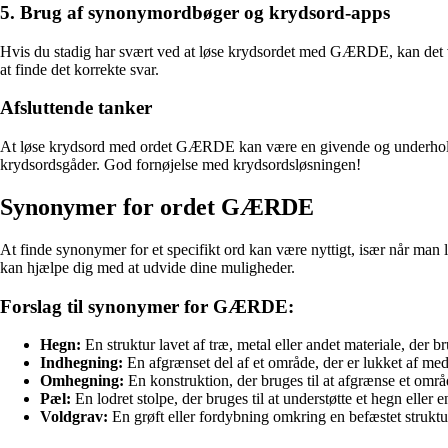
5. Brug af synonymordbøger og krydsord-apps
Hvis du stadig har svært ved at løse krydsordet med GÆRDE, kan det v
at finde det korrekte svar.
Afsluttende tanker
At løse krydsord med ordet GÆRDE kan være en givende og underholdende
krydsordsgåder. God fornøjelse med krydsordsløsningen!
Synonymer for ordet GÆRDE
At finde synonymer for et specifikt ord kan være nyttigt, især når man l
kan hjælpe dig med at udvide dine muligheder.
Forslag til synonymer for GÆRDE:
Hegn:
En struktur lavet af træ, metal eller andet materiale, der br
Indhegning:
En afgrænset del af et område, der er lukket af med
Omhegning:
En konstruktion, der bruges til at afgrænse et områ
Pæl:
En lodret stolpe, der bruges til at understøtte et hegn eller e
Voldgrav:
En grøft eller fordybning omkring en befæstet struktur