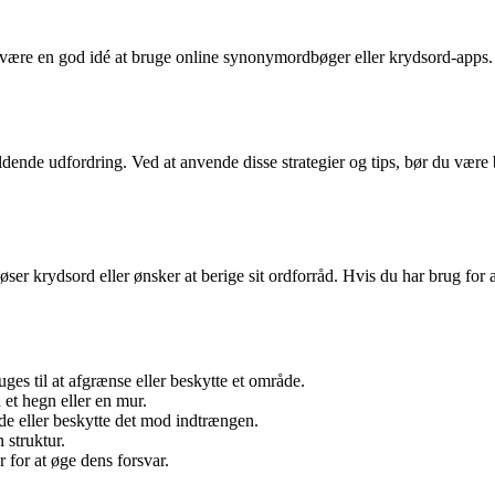
ære en god idé at bruge online synonymordbøger eller krydsord-apps. D
 udfordring. Ved at anvende disse strategier og tips, bør du være bed
øser krydsord eller ønsker at berige sit ordforråd. Hvis du har brug for
uges til at afgrænse eller beskytte et område.
 et hegn eller en mur.
de eller beskytte det mod indtrængen.
n struktur.
 for at øge dens forsvar.