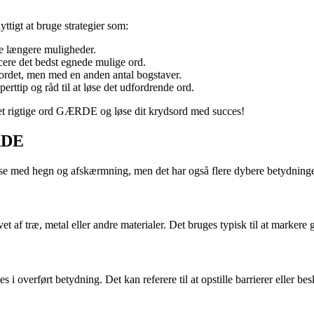
ttigt at bruge strategier som:
øve længere muligheder.
icere det bedst egnede mulige ord.
ordet, men med en anden antal bogstaver.
perttip og råd til at løse det udfordrende ord.
de det rigtige ord GÆRDE og løse dit krydsord med succes!
RDE
se med hegn og afskærmning, men det har også flere dybere betydninge
 af træ, metal eller andre materialer. Det bruges typisk til at markere 
overført betydning. Det kan referere til at opstille barrierer eller be