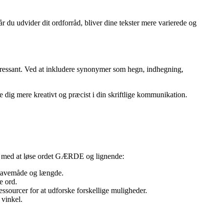
du udvider dit ordforråd, bliver dine tekster mere varierede og
teressant. Ved at inkludere synonymer som hegn, indhegning,
 dig mere kreativt og præcist i din skriftlige kommunikation.
 dig med at løse ordet GÆRDE og lignende:
 stavemåde og længde.
e ord.
ssourcer for at udforske forskellige muligheder.
 vinkel.