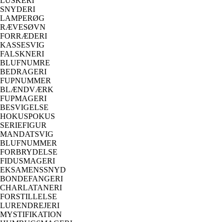
LUSKERI
SNYDERI
LAMPERØG
RÆVESØVN
FORRÆDERI
KASSESVIG
FALSKNERI
BLUFNUMRE
BEDRAGERI
FUPNUMMER
BLÆNDVÆRK
FUPMAGERI
BESVIGELSE
HOKUSPOKUS
SERIEFIGUR
MANDATSVIG
BLUFNUMMER
FORBRYDELSE
FIDUSMAGERI
EKSAMENSSNYD
BONDEFANGERI
CHARLATANERI
FORSTILLELSE
LURENDREJERI
MYSTIFIKATION