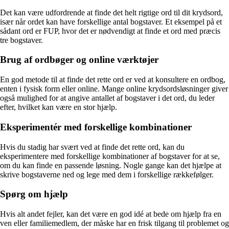
Det kan være udfordrende at finde det helt rigtige ord til dit krydsord,
især når ordet kan have forskellige antal bogstaver. Et eksempel på et
sådant ord er FUP, hvor det er nødvendigt at finde et ord med præcis
tre bogstaver.
Brug af ordbøger og online værktøjer
En god metode til at finde det rette ord er ved at konsultere en ordbog,
enten i fysisk form eller online. Mange online krydsordsløsninger giver
også mulighed for at angive antallet af bogstaver i det ord, du leder
efter, hvilket kan være en stor hjælp.
Eksperimentér med forskellige kombinationer
Hvis du stadig har svært ved at finde det rette ord, kan du
eksperimentere med forskellige kombinationer af bogstaver for at se,
om du kan finde en passende løsning. Nogle gange kan det hjælpe at
skrive bogstaverne ned og lege med dem i forskellige rækkefølger.
Spørg om hjælp
Hvis alt andet fejler, kan det være en god idé at bede om hjælp fra en
ven eller familiemedlem, der måske har en frisk tilgang til problemet og