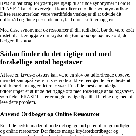
Hvis du har brug for yderligere hjælp til at finde synonymer til ordet
FRASET, kan du overveje at konsultere en online synonymordbog.
Disse ressourcer kan være værdifulde værktøjer til at udvide dit
ordforråd og finde passende udtryk til dine skriftlige opgaver.
Med disse synonymer og ressourcer til din rådighed, bør du være godt
rustet til at færdiggøre din krydsordsløsning og opdage nye ord, der
beriger dit sprog.
Sådan finder du det rigtige ord med
forskellige antal bogstaver
At løse en kryds-og-tværs kan være en sjov og udfordrende opgave,
men det kan også være frustrerende at blive hængende på et bestemt
ord, hvor du mangler det rette svar. En af de mest almindelige
udfordringer er at finde det rigtige ord med forskellige antal bogstaver,
som f.eks. FRASET. Her er nogle nyttige tips til at hjælpe dig med at
løse dette problem.
Anvend Ordbøger og Online Ressourcer
En af de bedste måder at finde det rigtige ord på er at bruge ordbøger
og online ressourcer. Der findes mange krydsordsordbøger og