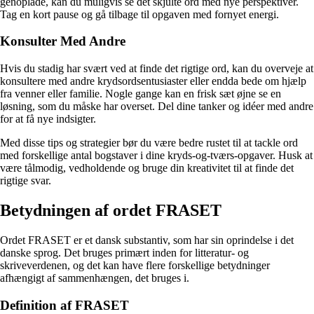
genoplade, kan du muligvis se det skjulte ord med nye perspektiver.
Tag en kort pause og gå tilbage til opgaven med fornyet energi.
Konsulter Med Andre
Hvis du stadig har svært ved at finde det rigtige ord, kan du overveje at
konsultere med andre krydsordsentusiaster eller endda bede om hjælp
fra venner eller familie. Nogle gange kan en frisk sæt øjne se en
løsning, som du måske har overset. Del dine tanker og idéer med andre
for at få nye indsigter.
Med disse tips og strategier bør du være bedre rustet til at tackle ord
med forskellige antal bogstaver i dine kryds-og-tværs-opgaver. Husk at
være tålmodig, vedholdende og bruge din kreativitet til at finde det
rigtige svar.
Betydningen af ordet FRASET
Ordet FRASET er et dansk substantiv, som har sin oprindelse i det
danske sprog. Det bruges primært inden for litteratur- og
skriveverdenen, og det kan have flere forskellige betydninger
afhængigt af sammenhængen, det bruges i.
Definition af FRASET