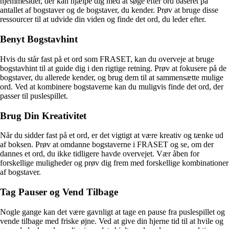
hjemmesider, der kan hjælpe dig med at søge efter ord baseret på
antallet af bogstaver og de bogstaver, du kender. Prøv at bruge disse
ressourcer til at udvide din viden og finde det ord, du leder efter.
Benyt Bogstavhint
Hvis du står fast på et ord som FRASET, kan du overveje at bruge
bogstavhint til at guide dig i den rigtige retning. Prøv at fokusere på de
bogstaver, du allerede kender, og brug dem til at sammensætte mulige
ord. Ved at kombinere bogstaverne kan du muligvis finde det ord, der
passer til puslespillet.
Brug Din Kreativitet
Når du sidder fast på et ord, er det vigtigt at være kreativ og tænke ud
af boksen. Prøv at omdanne bogstaverne i FRASET og se, om der
dannes et ord, du ikke tidligere havde overvejet. Vær åben for
forskellige muligheder og prøv dig frem med forskellige kombinationer
af bogstaver.
Tag Pauser og Vend Tilbage
Nogle gange kan det være gavnligt at tage en pause fra puslespillet og
vende tilbage med friske øjne. Ved at give din hjerne tid til at hvile og