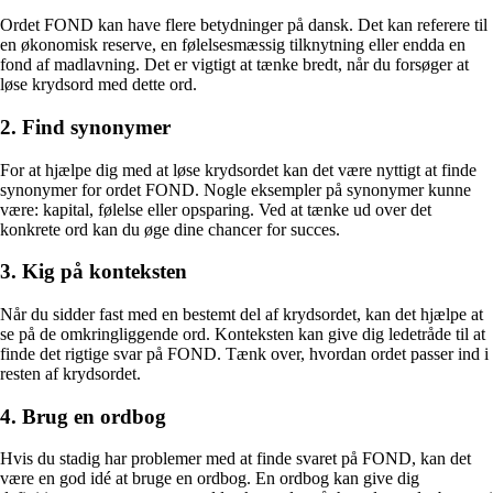
Ordet FOND kan have flere betydninger på dansk. Det kan referere til
en økonomisk reserve, en følelsesmæssig tilknytning eller endda en
fond af madlavning. Det er vigtigt at tænke bredt, når du forsøger at
løse krydsord med dette ord.
2. Find synonymer
For at hjælpe dig med at løse krydsordet kan det være nyttigt at finde
synonymer for ordet FOND. Nogle eksempler på synonymer kunne
være: kapital, følelse eller opsparing. Ved at tænke ud over det
konkrete ord kan du øge dine chancer for succes.
3. Kig på konteksten
Når du sidder fast med en bestemt del af krydsordet, kan det hjælpe at
se på de omkringliggende ord. Konteksten kan give dig ledetråde til at
finde det rigtige svar på FOND. Tænk over, hvordan ordet passer ind i
resten af krydsordet.
4. Brug en ordbog
Hvis du stadig har problemer med at finde svaret på FOND, kan det
være en god idé at bruge en ordbog. En ordbog kan give dig