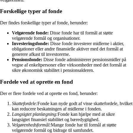
Forskellige typer af fonde
Der findes forskellige typer af fonde, herunder:
Velgørende fonde:
Disse fonde har til formål at støtte
velgørende formål og organisationer.
Investeringsfonde:
Disse fonde investerer midlerne i aktier,
obligationer eller andre finansielle aktiver med det formål at
generere afkast til investorerne.
Pensionsfonde:
Disse fonde administrerer pensionsmidler på
vegne af enkeltpersoner eller virksomheder med det formål at
sikre økonomisk stabilitet i pensionsalderen.
Fordele ved at oprette en fond
Der er flere fordele ved at oprette en fond, herunder:
Skattefordele:
Fonde kan nyde godt af visse skattefordele, hvilket
kan reducere beskatningen af midlerne i fonden.
Langsigtet planlægning:
Fonde kan hjælpe med at sikre
langsigtet finansiel stabilitet og bæredygtighed.
Velgørenhedsformål:
Mange fonde har til formål at støtte
velgørende formål og bidrage til samfundet.