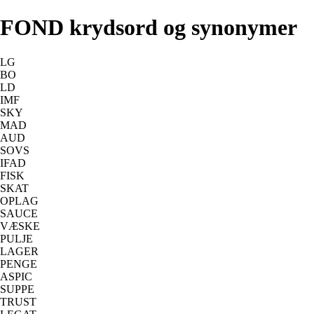
FOND krydsord og synonymer
LG
BO
LD
IMF
SKY
MAD
AUD
SOVS
IFAD
FISK
SKAT
OPLAG
SAUCE
VÆSKE
PULJE
LAGER
PENGE
ASPIC
SUPPE
TRUST