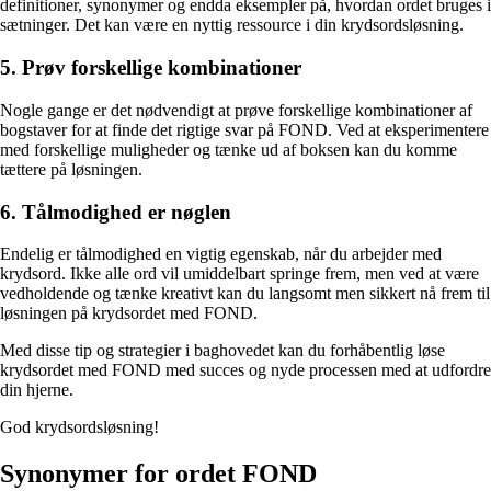
definitioner, synonymer og endda eksempler på, hvordan ordet bruges i
sætninger. Det kan være en nyttig ressource i din krydsordsløsning.
5. Prøv forskellige kombinationer
Nogle gange er det nødvendigt at prøve forskellige kombinationer af
bogstaver for at finde det rigtige svar på FOND. Ved at eksperimentere
med forskellige muligheder og tænke ud af boksen kan du komme
tættere på løsningen.
6. Tålmodighed er nøglen
Endelig er tålmodighed en vigtig egenskab, når du arbejder med
krydsord. Ikke alle ord vil umiddelbart springe frem, men ved at være
vedholdende og tænke kreativt kan du langsomt men sikkert nå frem til
løsningen på krydsordet med FOND.
Med disse tip og strategier i baghovedet kan du forhåbentlig løse
krydsordet med FOND med succes og nyde processen med at udfordre
din hjerne.
God krydsordsløsning!
Synonymer for ordet FOND