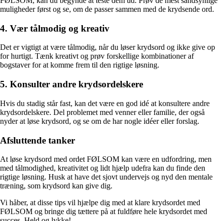
FØLSOM, kan du begynde at teste dem ud. Prøv de mest sandsynlige
muligheder først og se, om de passer sammen med de krydsende ord.
4. Vær tålmodig og kreativ
Det er vigtigt at være tålmodig, når du løser krydsord og ikke give op
for hurtigt. Tænk kreativt og prøv forskellige kombinationer af
bogstaver for at komme frem til den rigtige løsning.
5. Konsulter andre krydsordelskere
Hvis du stadig står fast, kan det være en god idé at konsultere andre
krydsordelskere. Del problemet med venner eller familie, der også
nyder at løse krydsord, og se om de har nogle idéer eller forslag.
Afsluttende tanker
At løse krydsord med ordet FØLSOM kan være en udfordring, men
med tålmodighed, kreativitet og lidt hjælp udefra kan du finde den
rigtige løsning. Husk at have det sjovt undervejs og nyd den mentale
træning, som krydsord kan give dig.
Vi håber, at disse tips vil hjælpe dig med at klare krydsordet med
FØLSOM og bringe dig tættere på at fuldføre hele krydsordet med
succes. Held og lykke!