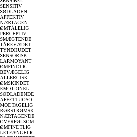
SENSIBEL
SENSITIV
SØDLADEN
AFFEKTIV
NÆRTAGEN
ØMTÅLELIG
PERCEPTIV
SMÆGTENDE
TÅREVÆDET
TYNDHUDET
SENSORISK
LARMOYANT
ØMFINDLIG
BEVÆGELIG
ALLERGISK
ØMSKINDET
EMOTIONEL
SØDLADENDE
AFFETTUOSO
MODTAGELIG
RØRSTRØMSK
NÆRTAGENDE
OVERFØLSOM
ØMFINDTLIG
LETFÆNGELIG