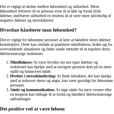
Det er vigtigt at skelne mellem følsomhed og sårbarhed. Mens
følsomhed refererer til en persons evne til at føle og forstå dybe
følelser, indebærer sårbarhed en tendens til at være mere påvirkelig af
negative følelser og stressfaktorer.
Hvordan håndterer man følsomhed?
Det er vigtigt for følsomme personer at lære at håndtere deres følelser
konstruktivt. Dette kan omfatte at praktisere mindfulness, holde sig fra
overvældende situationer og finde sunde metoder til at regulere deres
følelsesmæssige reaktioner.
Mindfulness:
At være bevidst om ens egne følelser og
reaktioner kan hjælpe med at navigere gennem dem på en mere
stabil og balanceret måde.
Øvelser i stresshåndtering:
At finde teknikker, der kan hjælpe
med at reducere stress og angst, kan være gavnligt for følsomme
personer.
Støtte og kommunikation:
At søge støtte fra nære venner eller
en terapeut kan bidrage til at forstå og håndtere følelsesmæssige
udfordringer.
Det positive ved at være følsom