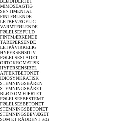
BLØDHJERTET
MIMOSEAGTIG
SENTIMENTAL
FINTFØLENDE
LETBEVÆGELIG
VARMTFØLENDE
FØLELSESFULD
FINTMÆRKENDE
TÅREPERSENDE
LETPÅVIRKELIG
HYPERSENSITIV
FØLELSESLADET
ORTOKROMATISK
HYPERSENSIBEL
AFFEKTBETONET
IDIOSYNKRATISK
STEMNINGSBÅREN
STEMNINGSBÅRET
BLØD OM HJERTET
FØLELSESBESTEMT
FØLELSESBETONET
STEMNINGSBETONET
STEMNINGSBEVÆGET
SOM ET RÅDDENT ÆG