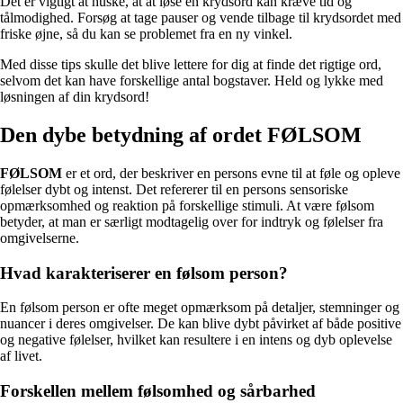
Det er vigtigt at huske, at at løse en krydsord kan kræve tid og
tålmodighed. Forsøg at tage pauser og vende tilbage til krydsordet med
friske øjne, så du kan se problemet fra en ny vinkel.
Med disse tips skulle det blive lettere for dig at finde det rigtige ord,
selvom det kan have forskellige antal bogstaver. Held og lykke med
løsningen af din krydsord!
Den dybe betydning af ordet FØLSOM
FØLSOM
er et ord, der beskriver en persons evne til at føle og opleve
følelser dybt og intenst. Det refererer til en persons sensoriske
opmærksomhed og reaktion på forskellige stimuli. At være følsom
betyder, at man er særligt modtagelig over for indtryk og følelser fra
omgivelserne.
Hvad karakteriserer en følsom person?
En følsom person er ofte meget opmærksom på detaljer, stemninger og
nuancer i deres omgivelser. De kan blive dybt påvirket af både positive
og negative følelser, hvilket kan resultere i en intens og dyb oplevelse
af livet.
Forskellen mellem følsomhed og sårbarhed