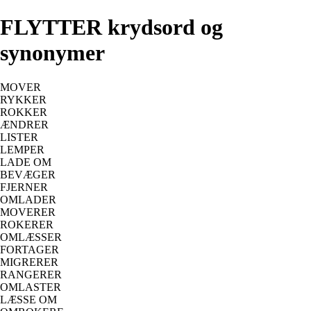
FLYTTER krydsord og
synonymer
MOVER
RYKKER
ROKKER
ÆNDRER
LISTER
LEMPER
LADE OM
BEVÆGER
FJERNER
OMLADER
MOVERER
ROKERER
OMLÆSSER
FORTAGER
MIGRERER
RANGERER
OMLASTER
LÆSSE OM