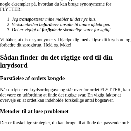
nogle eksempler på, hvordan du kan bruge synonymerne for
FLYTTER:
Jeg
transporterer
mine møbler til det nye hus.
Virksomheden
beforderer
ansatte til andre afdelinger.
Det er vigtigt at
forflytte
de skrøbelige varer forsigtigt.
Vi håber, at disse synonymer vil hjælpe dig med at løse dit krydsord og
forbedre dit sprogbrug. Held og lykke!
Sådan finder du det rigtige ord til din
krydsord
Forståelse af ordets længde
Når du løser en krydsordopgave og står over for ordet FLYTTER, kan
det være en udfordring at finde det rigtige svar. En vigtig faktor at
overveje er, at ordet kan indeholde forskellige antal bogstaver.
Metoder til at løse problemet
Der er forskellige strategier, du kan bruge til at finde det passende ord: