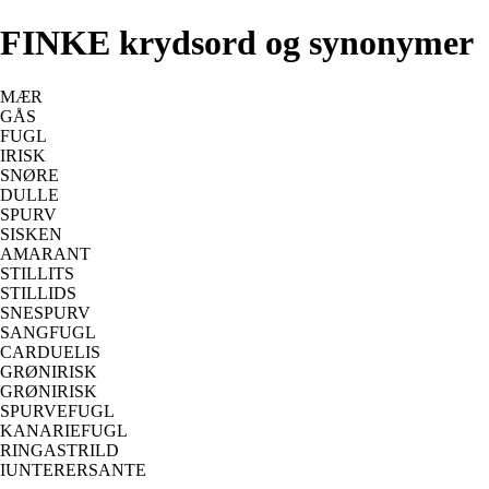
FINKE krydsord og synonymer
MÆR
GÅS
FUGL
IRISK
SNØRE
DULLE
SPURV
SISKEN
AMARANT
STILLITS
STILLIDS
SNESPURV
SANGFUGL
CARDUELIS
GRØNIRISK
GRØNIRISK
SPURVEFUGL
KANARIEFUGL
RINGASTRILD
IUNTERERSANTE