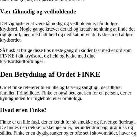
Vær tålmodig og vedholdende
Det vigtigste er at være tålmodig og vedholdende, når du løser
krydsord. Nogle gange kræver det tid og kreativ tænkning at finde det
rigtige ord, men med lidt held og dedikation vil du lykkes med at løse
krydsordet.
Så husk at bruge disse tips næste gang du sidder fast med et ord som
FINKE i dit krydsord, og held og lykke med dine
krydsordsudfordringer!
Den Betydning af Ordet FINKE
Ordet finke refererer til en lille og farverig sangfugl, der tilhører
familien Fringillidae. Finke er også betegnelsen for en person, der er
kyndig inden for fuglehold eller ornitologi.
Hvad er en Finke?
Finke er en lille fugl, der er kendt for sit smukke og farverige fjerdragt.
De findes i en række forskellige arter, herunder dompap, grønirisk og
stillits. Finke er en dygtig sanger og er ofte set i skovområder, haver og