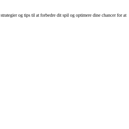
ategier og tips til at forbedre dit spil og optimere dine chancer for at