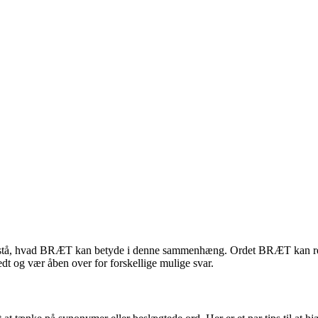
forstå, hvad BRÆT kan betyde i denne sammenhæng. Ordet BRÆT kan refer
dt og vær åben over for forskellige mulige svar.