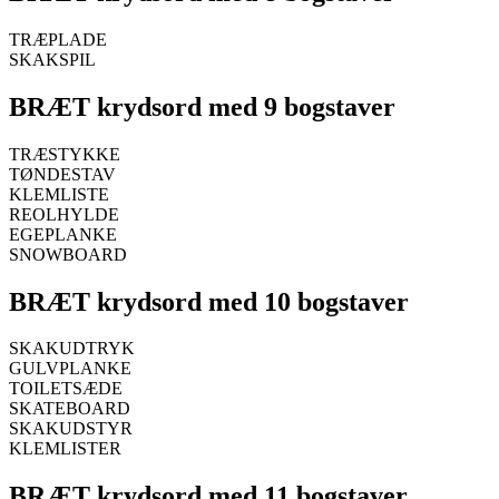
TRÆPLADE
SKAKSPIL
BRÆT krydsord med 9 bogstaver
TRÆSTYKKE
TØNDESTAV
KLEMLISTE
REOLHYLDE
EGEPLANKE
SNOWBOARD
BRÆT krydsord med 10 bogstaver
SKAKUDTRYK
GULVPLANKE
TOILETSÆDE
SKATEBOARD
SKAKUDSTYR
KLEMLISTER
BRÆT krydsord med 11 bogstaver