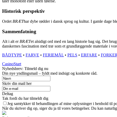
taler monotont eller uden følelse.
Historisk perspektiv
Ordet
BRÆT
har dybe rødder i dansk sprog og kultur. I gamle dage bl
Sammenfatning
Alt i alt er
BRÆT
et alsidigt ord med en lang historie bag sig. Det bruge
danskernes fascination med træ som et grundlæggende materiale i vor
BÅDTYPE
•
FARVE
•
FERIEMÅL
•
PELS
•
ERFARE
•
FORKE
CasinoStart
Nyhedsbrev: Tilmeld dig nu
Din nye yndlingsmail – fyldt med indsigt og konkrete råd.
Skriv din mail her
Deltag
Tak fordi du har tilmeldt dig
Jeg samtykker til behandlingen af mine oplysninger i henhold til po
Når du skriver dig op, siger du ja til vores betingelser. Du kan naturli