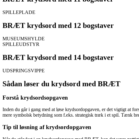
SPILLEPLADE
BRÆT krydsord med 12 bogstaver
MUSEUMSHYLDE
SPILLEUDSTYR
BRÆT krydsord med 14 bogstaver
UDSPRINGSVIPPE
Sådan løser du krydsord med BRÆT
Forstå krydsordsopgaven
Inden du går i gang med at løse krydsordopgaven, er det vigtigt at 
mere symbolsk betydning som f.eks. strategisk træk i et spil. Tænk bre
Tip til løsning af krydsordopgaven