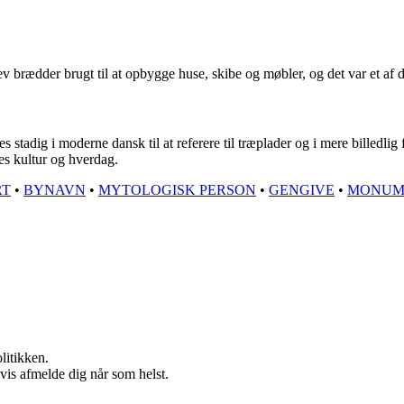
ev brædder brugt til at opbygge huse, skibe og møbler, og det var et af
s stadig i moderne dansk til at referere til træplader og i mere billedlig 
es kultur og hverdag.
RT
•
BYNAVN
•
MYTOLOGISK PERSON
•
GENGIVE
•
MONUM
litikken.
gvis afmelde dig når som helst.