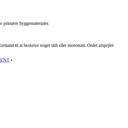
 de primære byggematerialer.
forstand til at beskrive noget stift eller monotont. Ordet afspejler
ENT
•