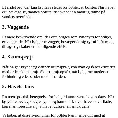
Et andet ord, der kan bruges i stedet for bølger, er bolster. Når havet
er i bevægelse, dannes bolstre, der skaber en naturlig rytme på
vandets overflade.
3. Vuggende
Et mere beskrivende ord, der ofte bruges som synonym for bølger,
er vuggende. Når bølgerne vugger, bevæger de sig rytmisk frem og
tilbage og skaber en beroligende effekt.
4. Skumsprøjt
Når bølger bryder og danner skumsprøjt, kan man også beskrive det
med ordet skumsprøjt. Skumsprøjt opstår, når bølgerne møder en
forhindring eller støder mod hinanden.
5. Havets dans
En mere poetisk betegnelse for bølger kunne være havets dans. Når
bølgerne bevæger sig elegant og harmonisk over havets overflade,
kan man forestille sig, at havet udfører en smuk dans.
Vi håber, at disse synonymer for bølger kan hjælpe dig med at