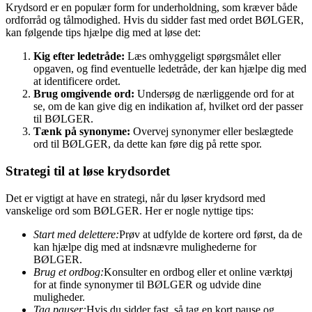
Krydsord er en populær form for underholdning, som kræver både
ordforråd og tålmodighed. Hvis du sidder fast med ordet BØLGER,
kan følgende tips hjælpe dig med at løse det:
Kig efter ledetråde:
Læs omhyggeligt spørgsmålet eller
opgaven, og find eventuelle ledetråde, der kan hjælpe dig med
at identificere ordet.
Brug omgivende ord:
Undersøg de nærliggende ord for at
se, om de kan give dig en indikation af, hvilket ord der passer
til BØLGER.
Tænk på synonyme:
Overvej synonymer eller beslægtede
ord til BØLGER, da dette kan føre dig på rette spor.
Strategi til at løse krydsordet
Det er vigtigt at have en strategi, når du løser krydsord med
vanskelige ord som BØLGER. Her er nogle nyttige tips:
Start med delettere:
Prøv at udfylde de kortere ord først, da de
kan hjælpe dig med at indsnævre mulighederne for
BØLGER.
Brug et ordbog:
Konsulter en ordbog eller et online værktøj
for at finde synonymer til BØLGER og udvide dine
muligheder.
Tag pauser:
Hvis du sidder fast, så tag en kort pause og