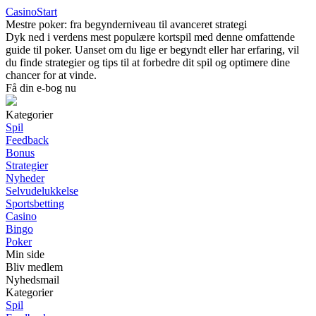
CasinoStart
Mestre poker: fra begynderniveau til avanceret strategi
Dyk ned i verdens mest populære kortspil med denne omfattende
guide til poker. Uanset om du lige er begyndt eller har erfaring, vil
du finde strategier og tips til at forbedre dit spil og optimere dine
chancer for at vinde.
Få din e-bog nu
Kategorier
Spil
Feedback
Bonus
Strategier
Nyheder
Selvudelukkelse
Sportsbetting
Casino
Bingo
Poker
Min side
Bliv medlem
Nyhedsmail
Kategorier
Spil