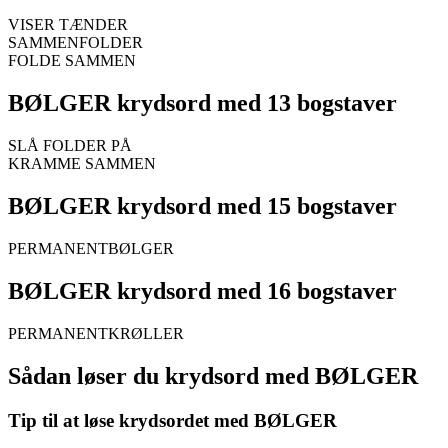
VISER TÆNDER
SAMMENFOLDER
FOLDE SAMMEN
BØLGER krydsord med 13 bogstaver
SLÅ FOLDER PÅ
KRAMME SAMMEN
BØLGER krydsord med 15 bogstaver
PERMANENTBØLGER
BØLGER krydsord med 16 bogstaver
PERMANENTKRØLLER
Sådan løser du krydsord med BØLGER
Tip til at løse krydsordet med BØLGER