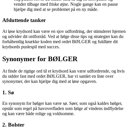
vender tilbage med friske øjne. Nogle gange kan en pause
hjælpe dig med at se problemet på en ny måde.
Afsluttende tanker
At løse krydsord kan være en sjov udfordring, der stimulerer hjernen
og udvider dit ordforråd. Ved at følge disse tips og strategier kan du
forhåbentlig knække koden med ordet BØLGER og fuldføre dit
krydsords puslespil med succes.
Synonymer for BØLGER
At finde de rigtige ord til et krydsord kan være udfordrende, og hvis
du sidder fast med ordet BØLGER, har vi samlet en liste over
synonymer, der kan hjælpe dig med at løse opgaven.
1. Sø
En synonym for bølger kan være sø. Søer, som også kaldes bølger,
opstår som regel på havoverfladen som følge af vindens indflydelse
og kan være både rolige og voldsomme.
2. Bolster