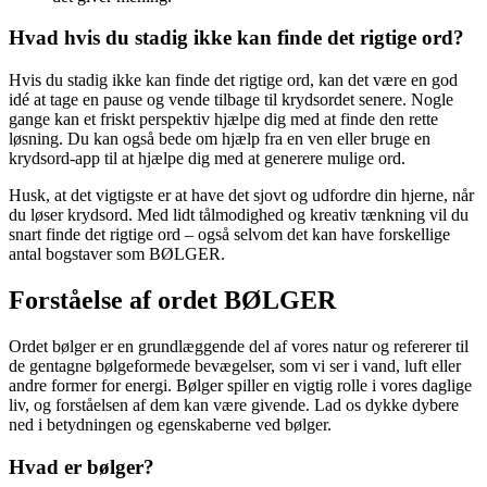
Hvad hvis du stadig ikke kan finde det rigtige ord?
Hvis du stadig ikke kan finde det rigtige ord, kan det være en god
idé at tage en pause og vende tilbage til krydsordet senere. Nogle
gange kan et friskt perspektiv hjælpe dig med at finde den rette
løsning. Du kan også bede om hjælp fra en ven eller bruge en
krydsord-app til at hjælpe dig med at generere mulige ord.
Husk, at det vigtigste er at have det sjovt og udfordre din hjerne, når
du løser krydsord. Med lidt tålmodighed og kreativ tænkning vil du
snart finde det rigtige ord – også selvom det kan have forskellige
antal bogstaver som BØLGER.
Forståelse af ordet BØLGER
Ordet bølger er en grundlæggende del af vores natur og refererer til
de gentagne bølgeformede bevægelser, som vi ser i vand, luft eller
andre former for energi. Bølger spiller en vigtig rolle i vores daglige
liv, og forståelsen af dem kan være givende. Lad os dykke dybere
ned i betydningen og egenskaberne ved bølger.
Hvad er bølger?