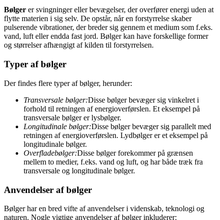
Bølger
er svingninger eller bevægelser, der overfører energi uden at
flytte materien i sig selv. De opstår, når en forstyrrelse skaber
pulserende vibrationer, der breder sig gennem et medium som f.eks.
vand, luft eller endda fast jord. Bølger kan have forskellige former
og størrelser afhængigt af kilden til forstyrrelsen.
Typer af bølger
Der findes flere typer af bølger, herunder:
Transversale bølger:
Disse bølger bevæger sig vinkelret i
forhold til retningen af energioverførslen. Et eksempel på
transversale bølger er lysbølger.
Longitudinale bølger:
Disse bølger bevæger sig parallelt med
retningen af energioverførslen. Lydbølger er et eksempel på
longitudinale bølger.
Overfladebølger:
Disse bølger forekommer på grænsen
mellem to medier, f.eks. vand og luft, og har både træk fra
transversale og longitudinale bølger.
Anvendelser af bølger
Bølger har en bred vifte af anvendelser i videnskab, teknologi og
naturen. Nogle vigtige anvendelser af bølger inkluderer: