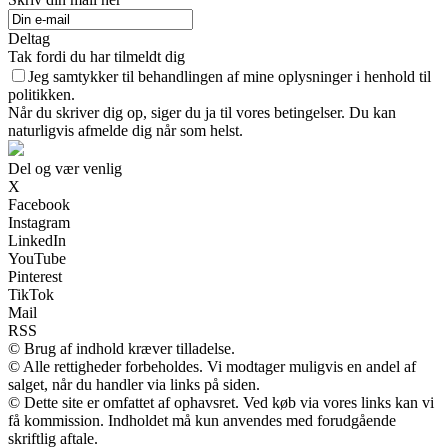
Deltag
Tak fordi du har tilmeldt dig
Jeg samtykker til behandlingen af mine oplysninger i henhold til
politikken.
Når du skriver dig op, siger du ja til vores betingelser. Du kan
naturligvis afmelde dig når som helst.
Del og vær venlig
X
Facebook
Instagram
LinkedIn
YouTube
Pinterest
TikTok
Mail
RSS
© Brug af indhold kræver tilladelse.
© Alle rettigheder forbeholdes. Vi modtager muligvis en andel af
salget, når du handler via links på siden.
© Dette site er omfattet af ophavsret. Ved køb via vores links kan vi
få kommission. Indholdet må kun anvendes med forudgående
skriftlig aftale.