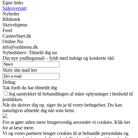
Egne links
Sideoversigt
Nyheder
Bibliotek
Skrivehjørne
Feed
CasinoStart.dk
Online Nu
info@onlinenu.dk
Nyhedsbrev: Tilmeld dig nu
Din nye yndlingsmail – fyldt med indsigt og konkrete råd.
Skriv din mail her
Deltag
Tak fordi du har tilmeldt dig
Jeg samtykker til behandlingen af mine oplysninger i henhold til
politikken.
Når du skriver dig op, siger du ja til vores betingelser. Du kan
naturligvis afmelde dig når som helst.
For at gøre siden mere brugervenlig anvender vi cookies. Klik her
for at læse mere.
Vi og vores partnere bruger cookies til at behandle persondata og