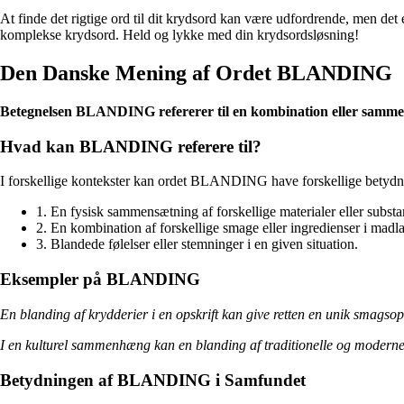
At finde det rigtige ord til dit krydsord kan være udfordrende, men det
komplekse krydsord. Held og lykke med din krydsordsløsning!
Den Danske Mening af Ordet BLANDING
Betegnelsen BLANDING refererer til en kombination eller sammens
Hvad kan BLANDING referere til?
I forskellige kontekster kan ordet BLANDING have forskellige betydn
1. En fysisk sammensætning af forskellige materialer eller substa
2. En kombination af forskellige smage eller ingredienser i madl
3. Blandede følelser eller stemninger i en given situation.
Eksempler på BLANDING
En blanding af krydderier i en opskrift kan give retten en unik smagsop
I en kulturel sammenhæng kan en blanding af traditionelle og modern
Betydningen af BLANDING i Samfundet