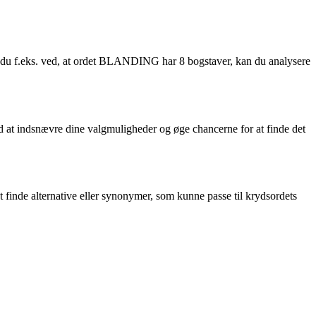
Hvis du f.eks. ved, at ordet BLANDING har 8 bogstaver, kan du analysere
 at indsnævre dine valgmuligheder og øge chancerne for at finde det
finde alternative eller synonymer, som kunne passe til krydsordets