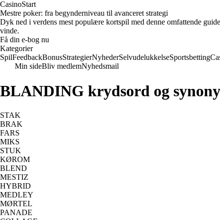
CasinoStart
Mestre poker: fra begynderniveau til avanceret strategi
Dyk ned i verdens mest populære kortspil med denne omfattende guide til 
vinde.
Få din e-bog nu
Kategorier
Spil
Feedback
Bonus
Strategier
Nyheder
Selvudelukkelse
Sportsbetting
Ca
Min side
Bliv medlem
Nyhedsmail
BLANDING krydsord og synon
STAK
BRAK
FARS
MIKS
STUK
KØROM
BLEND
MESTIZ
HYBRID
MEDLEY
MØRTEL
PANADE