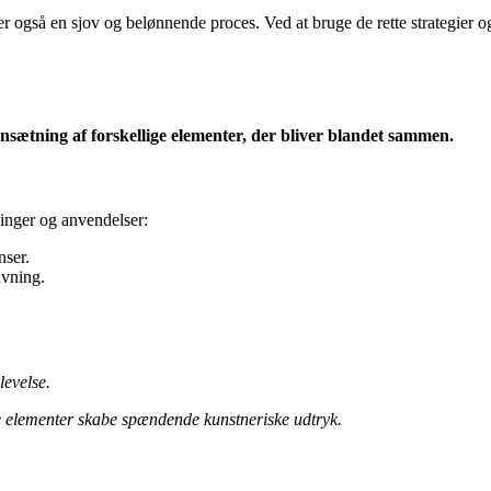
 er også en sjov og belønnende proces. Ved at bruge de rette strategier 
ætning af forskellige elementer, der bliver blandet sammen.
inger og anvendelser:
nser.
avning.
levelse.
e elementer skabe spændende kunstneriske udtryk.