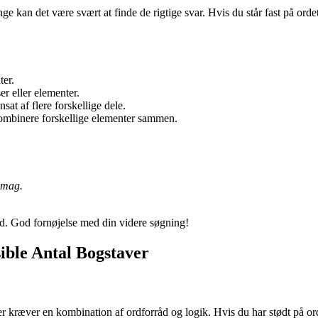
ge kan det være svært at finde de rigtige svar. Hvis du står fast på
ter.
er eller elementer.
at af flere forskellige dele.
kombinere forskellige elementer sammen.
 smag.
rd. God fornøjelse med din videre søgning!
ible Antal Bogstaver
, der kræver en kombination af ordforråd og logik. Hvis du har stødt på