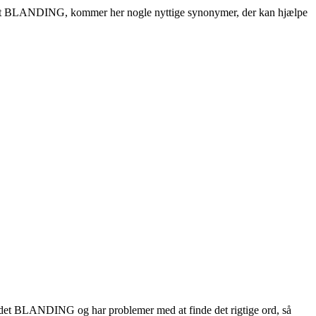
 ordet BLANDING, kommer her nogle nyttige synonymer, der kan hjælpe
 ordet BLANDING og har problemer med at finde det rigtige ord, så