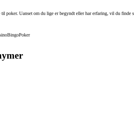
poker. Uanset om du lige er begyndt eller har erfaring, vil du finde stra
sino
Bingo
Poker
nymer