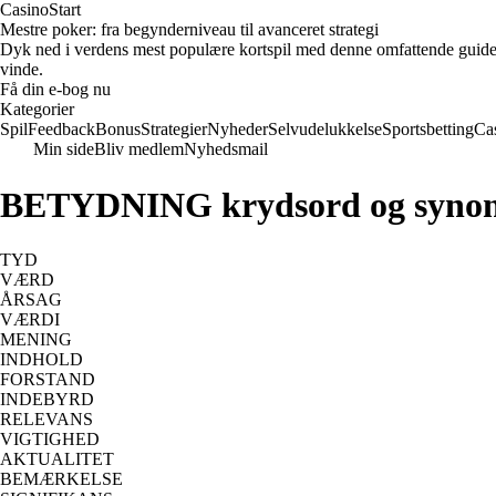
CasinoStart
Mestre poker: fra begynderniveau til avanceret strategi
Dyk ned i verdens mest populære kortspil med denne omfattende guide til 
vinde.
Få din e-bog nu
Kategorier
Spil
Feedback
Bonus
Strategier
Nyheder
Selvudelukkelse
Sportsbetting
Ca
Min side
Bliv medlem
Nyhedsmail
BETYDNING krydsord og syno
TYD
VÆRD
ÅRSAG
VÆRDI
MENING
INDHOLD
FORSTAND
INDEBYRD
RELEVANS
VIGTIGHED
AKTUALITET
BEMÆRKELSE