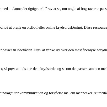
e med at danne det rigtige ord. Prøv at se, om nogle af bogstaverne pas
d idé at bruge en ordbog eller online krydsordsløsning. Disse ressourcer 
 passer til ledetråden. Prøv at tænke ud over den mest åbenlyse betydnin
taver, så prøv at indsætte det i krydsordet og se om det passer sammen m
rundlaget for kommunikation og forståelse mellem mennesker. At forstå 