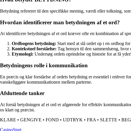
Betydning refererer til den specifikke mening, værdi eller tolkning, som 
Hvordan identificerer man betydningen af et ord?
At identificere betydningen af et ord kræver ofte en kombination af sprog
Ordbogens betydning:
Start med at slå ordet op i en ordbog for
Kontekstuel forståelse:
Tag hensyn til den sammenhæng, hvor or
Etymologi:
Undersøg ordets oprindelse og historie for at få yderl
Betydningens rolle i kommunikation
En præcis og klar forståelse af ordets betydning er essentiel i enhver 
vanskeliggøre kommunikationen mellem parterne.
Afsluttende tanker
At forstå betydningen af et ord er afgørende for effektiv kommunikation 
os klart og præcist.
KLARE
•
GENGIVE
•
FOND
•
UDTRYK
•
FRA
•
SLETTE
•
BE
CasinoStart