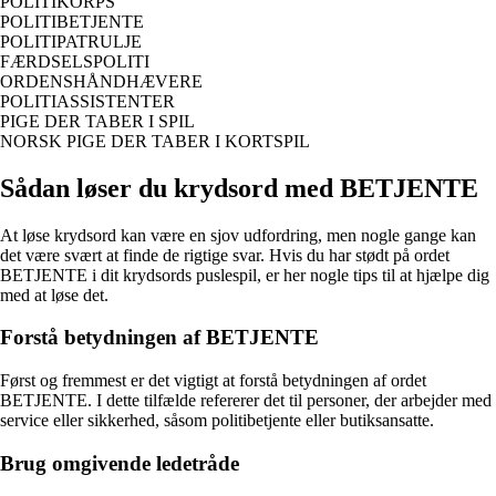
POLITIKORPS
POLITIBETJENTE
POLITIPATRULJE
FÆRDSELSPOLITI
ORDENSHÅNDHÆVERE
POLITIASSISTENTER
PIGE DER TABER I SPIL
NORSK PIGE DER TABER I KORTSPIL
Sådan løser du krydsord med BETJENTE
At løse krydsord kan være en sjov udfordring, men nogle gange kan
det være svært at finde de rigtige svar. Hvis du har stødt på ordet
BETJENTE i dit krydsords puslespil, er her nogle tips til at hjælpe dig
med at løse det.
Forstå betydningen af BETJENTE
Først og fremmest er det vigtigt at forstå betydningen af ordet
BETJENTE. I dette tilfælde refererer det til personer, der arbejder med
service eller sikkerhed, såsom politibetjente eller butiksansatte.
Brug omgivende ledetråde