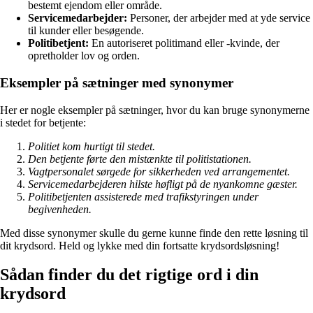
bestemt ejendom eller område.
Servicemedarbejder:
Personer, der arbejder med at yde service
til kunder eller besøgende.
Politibetjent:
En autoriseret politimand eller -kvinde, der
opretholder lov og orden.
Eksempler på sætninger med synonymer
Her er nogle eksempler på sætninger, hvor du kan bruge synonymerne
i stedet for betjente:
Politiet kom hurtigt til stedet.
Den betjente førte den mistænkte til politistationen.
Vagtpersonalet sørgede for sikkerheden ved arrangementet.
Servicemedarbejderen hilste høfligt på de nyankomne gæster.
Politibetjenten assisterede med trafikstyringen under
begivenheden.
Med disse synonymer skulle du gerne kunne finde den rette løsning til
dit krydsord. Held og lykke med din fortsatte krydsordsløsning!
Sådan finder du det rigtige ord i din
krydsord