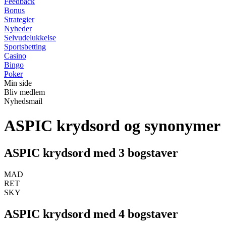
Feedback
Bonus
Strategier
Nyheder
Selvudelukkelse
Sportsbetting
Casino
Bingo
Poker
Min side
Bliv medlem
Nyhedsmail
ASPIC krydsord og synonymer
ASPIC krydsord med 3 bogstaver
MAD
RET
SKY
ASPIC krydsord med 4 bogstaver