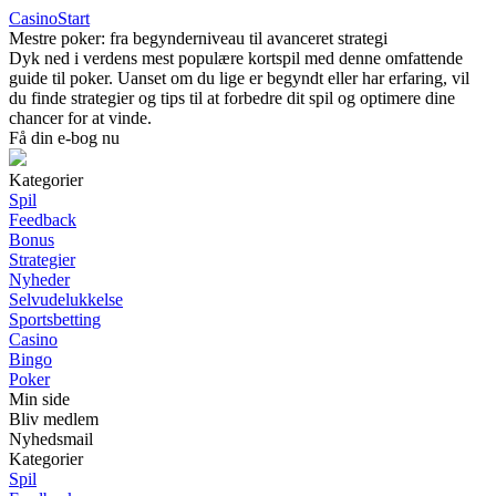
CasinoStart
Mestre poker: fra begynderniveau til avanceret strategi
Dyk ned i verdens mest populære kortspil med denne omfattende
guide til poker. Uanset om du lige er begyndt eller har erfaring, vil
du finde strategier og tips til at forbedre dit spil og optimere dine
chancer for at vinde.
Få din e-bog nu
Kategorier
Spil
Feedback
Bonus
Strategier
Nyheder
Selvudelukkelse
Sportsbetting
Casino
Bingo
Poker
Min side
Bliv medlem
Nyhedsmail
Kategorier
Spil