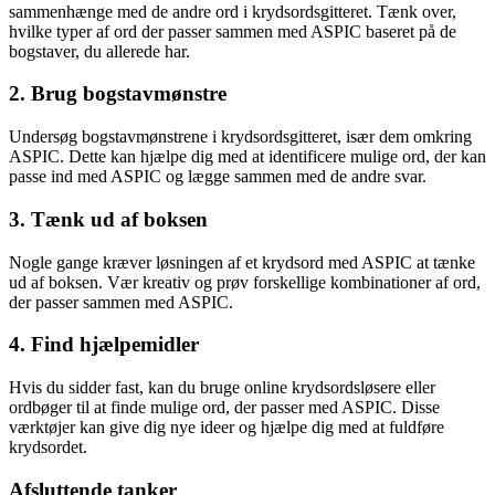
sammenhænge med de andre ord i krydsordsgitteret. Tænk over,
hvilke typer af ord der passer sammen med ASPIC baseret på de
bogstaver, du allerede har.
2. Brug bogstavmønstre
Undersøg bogstavmønstrene i krydsordsgitteret, især dem omkring
ASPIC. Dette kan hjælpe dig med at identificere mulige ord, der kan
passe ind med ASPIC og lægge sammen med de andre svar.
3. Tænk ud af boksen
Nogle gange kræver løsningen af et krydsord med ASPIC at tænke
ud af boksen. Vær kreativ og prøv forskellige kombinationer af ord,
der passer sammen med ASPIC.
4. Find hjælpemidler
Hvis du sidder fast, kan du bruge online krydsordsløsere eller
ordbøger til at finde mulige ord, der passer med ASPIC. Disse
værktøjer kan give dig nye ideer og hjælpe dig med at fuldføre
krydsordet.
Afsluttende tanker