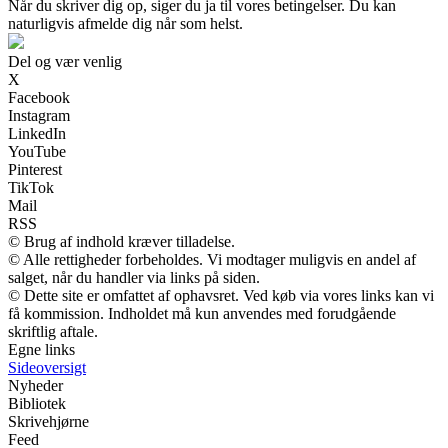
Når du skriver dig op, siger du ja til vores betingelser. Du kan
naturligvis afmelde dig når som helst.
Del og vær venlig
X
Facebook
Instagram
LinkedIn
YouTube
Pinterest
TikTok
Mail
RSS
© Brug af indhold kræver tilladelse.
© Alle rettigheder forbeholdes. Vi modtager muligvis en andel af
salget, når du handler via links på siden.
© Dette site er omfattet af ophavsret. Ved køb via vores links kan vi
få kommission. Indholdet må kun anvendes med forudgående
skriftlig aftale.
Egne links
Sideoversigt
Nyheder
Bibliotek
Skrivehjørne
Feed