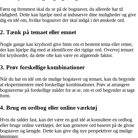
Først og fremmest skal du se på de bogstaver, du allerede har til
rådighed. Dette kan hjælpe med at indsnævre dine muligheder og give
dig en idé om, hvilke bogstaver der skal indgå i det ønskede ord.
2. Tænk på temaet eller emnet
Nogle gange kan krydsord give hints om et bestemt tema eller emne,
der kan hjælpe dig med at identificere det rigtige ord. Overvej temaet
for krydsordet, da dette ofte kan være en afgørende faktor.
3. Prøv forskellige kombinationer
Når du har en idé om de mulige bogstaver og temaet, kan du begynde
at eksperimentere med forskellige kombinationer. Prøv at arrangere
bogstaverne på forskellige måder for at se, om et ord begynder at tage
form.
4. Brug en ordbog eller online værktøj
Hvis du sidder fast, kan det være en god idé at konsultere en ordbog
eller bruge online værktøjer, der kan generere ord baseret på de givne
bogstaver og længde. Dette kan give dig nye perspektiver og mulige
løsninger.