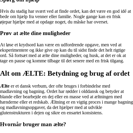
Hvis du stadig har svært ved at finde ordet, kan det være en god idé at
bede om hjælp fra venner eller familie. Nogle gange kan en frisk
øjepar hjælpe med at opdage noget, du måske har overset.
Prøv at ælte dine muligheder
At løse et krydsord kan være en udfordrende opgave, men ved at
eksperimentere og ikke give op kan du til sidst finde det helt rigtige
ord. Så fortsæt med at ælte dine muligheder, og husk, at det er ok at
tage en pause og komme tilbage til det senere med en frisk tilgang.
Alt om ÆLTE: Betydning og brug af ordet
Ælte
er et dansk verbum, der ofte bruges i forbindelse med
madlavning og bagning. Ordet har rødder i olddansk og betyder at
blande eller bearbejde en dej eller en masse ved at æltningen med
hænderne eller et redskab. Æltning er en vigtig proces i mange bagning
og madlavningsopgaver, da det hjælper med at udvikle
glutenstrukturen i dejen og sikre en ensartet konsistens.
Hvornår bruger man ælte?