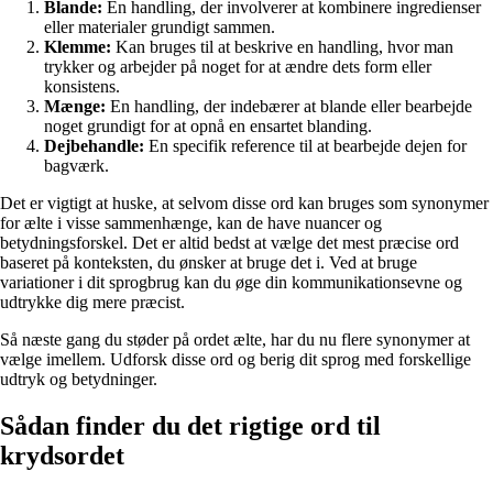
Blande:
En handling, der involverer at kombinere ingredienser
eller materialer grundigt sammen.
Klemme:
Kan bruges til at beskrive en handling, hvor man
trykker og arbejder på noget for at ændre dets form eller
konsistens.
Mænge:
En handling, der indebærer at blande eller bearbejde
noget grundigt for at opnå en ensartet blanding.
Dejbehandle:
En specifik reference til at bearbejde dejen for
bagværk.
Det er vigtigt at huske, at selvom disse ord kan bruges som synonymer
for ælte i visse sammenhænge, kan de have nuancer og
betydningsforskel. Det er altid bedst at vælge det mest præcise ord
baseret på konteksten, du ønsker at bruge det i. Ved at bruge
variationer i dit sprogbrug kan du øge din kommunikationsevne og
udtrykke dig mere præcist.
Så næste gang du støder på ordet ælte, har du nu flere synonymer at
vælge imellem. Udforsk disse ord og berig dit sprog med forskellige
udtryk og betydninger.
Sådan finder du det rigtige ord til
krydsordet