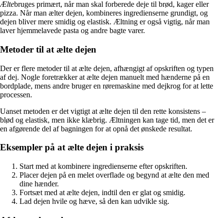
Ælte
bruges primært, når man skal forberede deje til brød, kager eller
pizza. Når man ælter dejen, kombineres ingredienserne grundigt, og
dejen bliver mere smidig og elastisk. Æltning er også vigtig, når man
laver hjemmelavede pasta og andre bagte varer.
Metoder til at ælte dejen
Der er flere metoder til at ælte dejen, afhængigt af opskriften og typen
af dej. Nogle foretrækker at ælte dejen manuelt med hænderne på en
bordplade, mens andre bruger en røremaskine med dejkrog for at lette
processen.
Uanset metoden er det vigtigt at ælte dejen til den rette konsistens –
blød og elastisk, men ikke klæbrig. Æltningen kan tage tid, men det er
en afgørende del af bagningen for at opnå det ønskede resultat.
Eksempler på at ælte dejen i praksis
Start med at kombinere ingredienserne efter opskriften.
Placer dejen på en melet overflade og begynd at ælte den med
dine hænder.
Fortsæt med at ælte dejen, indtil den er glat og smidig.
Lad dejen hvile og hæve, så den kan udvikle sig.